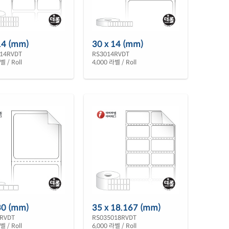
14 (mm)
30 x 14 (mm)
14RVDT
RS3014RVDT
벨 / Roll
4,000 라벨 / Roll
30 (mm)
35 x 18.167 (mm)
RVDT
RS035018RVDT
벨 / Roll
6,000 라벨 / Roll