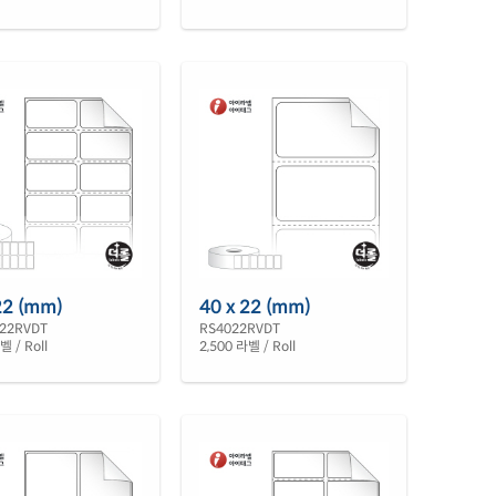
22 (mm)
40 x 22 (mm)
22RVDT
RS4022RVDT
벨 / Roll
2,500 라벨 / Roll