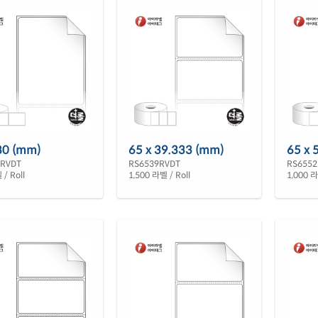
80 (mm)
65 x 39.333 (mm)
65 x 
0RVDT
RS6539RVDT
RS6552
/ Roll
1,500 라벨 / Roll
1,000 라