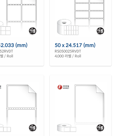
52.033 (mm)
50 x 24.517 (mm)
52RVDT
RS050025RVDT
벨 / Roll
4,000 라벨 / Roll