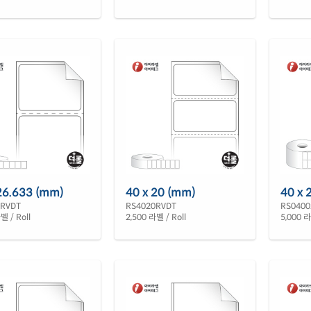
26.633 (mm)
40 x 20 (mm)
40 x 
7RVDT
RS4020RVDT
RS0400
벨 / Roll
2,500 라벨 / Roll
5,000 라