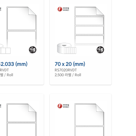
52.033 (mm)
70 x 20 (mm)
RVDT
RS7020RVDT
벨 / Roll
2,500 라벨 / Roll