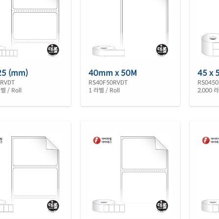
25 (mm)
40mm x 50M
45 x 
5RVDT
RS40F50RVDT
RS0450
벨 / Roll
1 라벨 / Roll
2,000 라