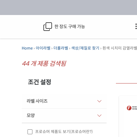
한 장도 구매 가능
Home
›
아이라벨
›
더롤라벨
›
색상/재질로 찾기
› 흰색 시치미 감열라
44
개 제품 검색됨
조건 설정
라벨 사이즈
모양
프로슈머 제품도 보기
(프로슈머란?)