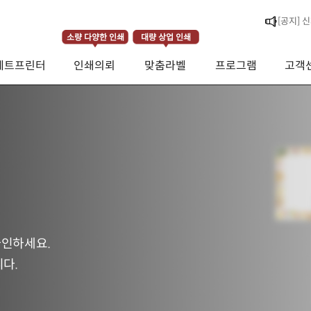
[라벨스페
소량 다양한 인쇄
대량 상업 인쇄
[공지] 
제트프린터
인쇄의뢰
맞춤라벨
프로그램
고객
[공지] 
자인하세요.
다.