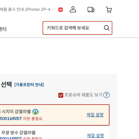
[공지] 신제품 출시 안내 ZPrinter ZP-4121B
[공지] 고객센터 운영시간 및 내선번호 변경 안내
[공지] 아이라벨 무료배송 기준 금액 변경 안내
센터
A5 라벨지 신제품 출시 안내
이스] 클립아트 디자인 추가!
[디자인라벨 & 라벨스페이스 배경] 신규 디자인 추가!
 선택
[가용프린터 안내]
 감열라벨
재질 설명
프로슈머 제품도 보기
50016DT
리본 불필요
 시치미 감열라벨
재질 설명
50016RVDT
리본 불필요
 무광 방수 감열라벨
재질 설명
50016PPDT
리본 불필요