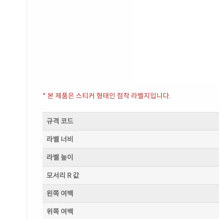
* 본 제품은 스티커 형태인 점착 라벨지입니다.
규격 코드
라벨 너비
라벨 높이
모서리 R 값
왼쪽 여백
위쪽 여백