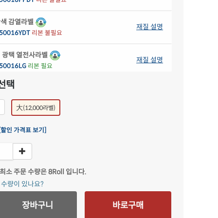
색 감열라벨
재질 설명
50016YDT
리본 불필요
 광택 열전사라벨
재질 설명
50016LG
리본 필요
선택
 무광 방수 열전사라벨
재질 설명
50016PP
리본 필요
大
)
(12,000라벨)
 광택 시치미 열전사라벨
재질 설명
[할인 가격표 보기]
50016RVLG
리본 필요
 방수 시치미 열전사라벨
재질 설명
50016RVPP
리본 필요
 최소 주문 수량은
8Roll
입니다.
문 수량이 있나요?
 방수 열전사라벨
재질 설명
50016SP
리본 필요
장바구니
바로구매