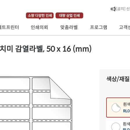
소량 다양한 인쇄
대량 상업 인쇄
제트프린터
인쇄의뢰
맞춤라벨
프로그램
고객
[공지] 
[라벨스페
치미 감열라벨, 50 x 16 (mm)
색상/재질
흰색
RL0
흰색
RL0
흰색
RL0