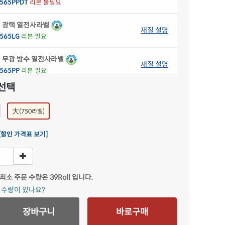
565PPDT
리본 불필요
 광택 열전사라벨
재질 설명
565LG
리본 필요
 무광 방수 열전사라벨
재질 설명
565PP
리본 필요
선택
 광택 시치미 열전사라벨
재질 설명
565RVLG
리본 필요
大
(750라벨)
 방수 시치미 열전사라벨
재질 설명
[할인 가격표 보기]
565RVPP
리본 필요
 방수 열전사라벨
재질 설명
565SP
리본 필요
 최소 주문 수량은
39Roll
입니다.
문 수량이 있나요?
장바구니
바로구매