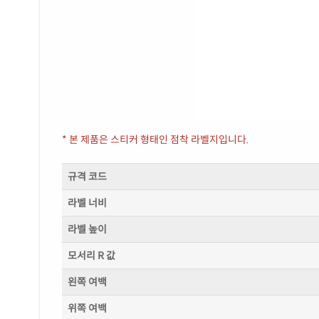
* 본 제품은 스티커 형태인 점착 라벨지입니다.
규격 코드
라벨 너비
라벨 높이
모서리 R 값
왼쪽 여백
위쪽 여백