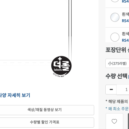
RS4
흰색
RS4
흰색
RS4
포장단위 
흰색
RS4
小
(375라벨)
흰색
수량 선택
RS4
은색
 사양 자세히 보기
RS4
* 해당 제품의
* 왜 최소 주
색상/재질 동영상 보기
수량별 할인 가격표