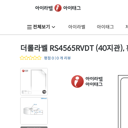
전체보기
아이라벨
아이태그
더롤라벨 RS4565RVDT (40지관), 
평점 0 | 0 개 리뷰