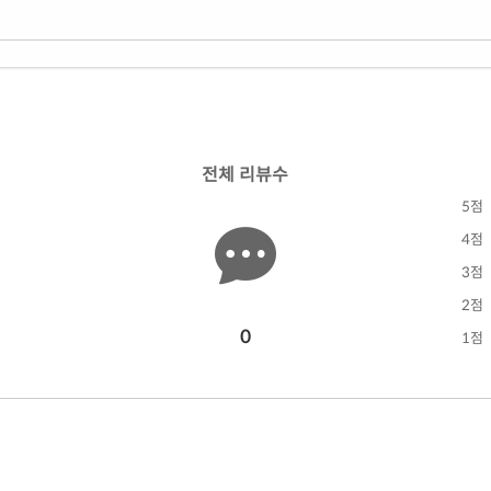
전체 리뷰수
5점
4점
3점
2점
0
1점