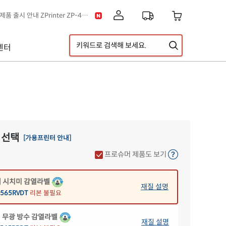
[공지] 신제품 출시 안내 ZPrinter ZP-4121B
[공지] 고객센터 운영시간 및 내선번호 변경 안내
[공지] 아이라벨 무료배송 기준 금액 변경 안내
센터
A5 라벨지 신제품 출시 안내
이스] 클립아트 디자인 추가!
[디자인라벨 & 라벨스페이스 배경] 신규 디자인 추가!
 선택
[가용프린터 안내]
 감열라벨
재질 설명
프로슈머 제품도 보기
565DT
리본 불필요
 시치미 감열라벨
재질 설명
565RVDT
리본 불필요
 무광 방수 감열라벨
재질 설명