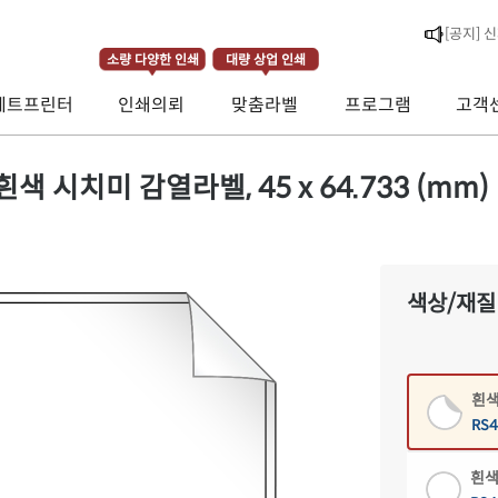
소량 다양한 인쇄
대량 상업 인쇄
제트프린터
인쇄의뢰
맞춤라벨
프로그램
고객
[공지] 
[라벨스페
흰색 시치미 감열라벨, 45 x 64.733 (mm)
색상/재질
흰색
RS4
흰색
RS4
흰색