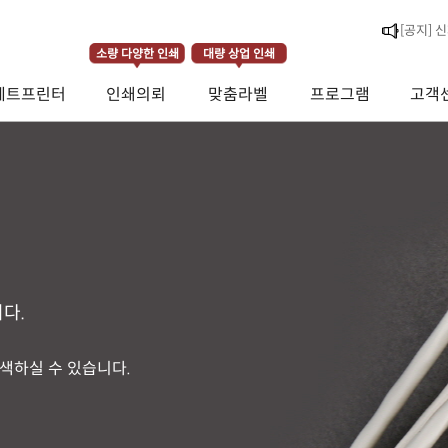
[라벨스페
소량 다양한 인쇄
대량 상업 인쇄
[공지] 
제트프린터
인쇄의뢰
맞춤라벨
프로그램
고객
[공지] 
다.
검색하실 수 있습니다.