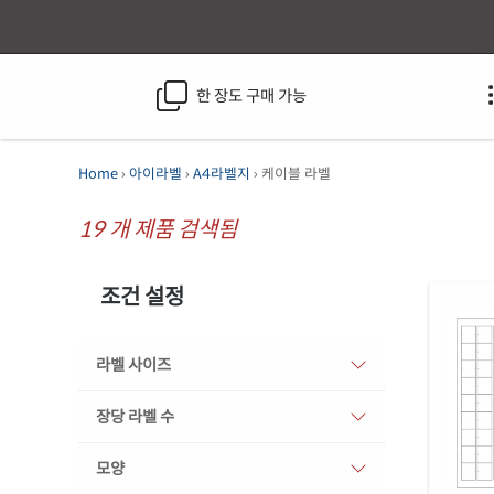
한 장도 구매 가능
Home
›
아이라벨
›
A4라벨지
› 케이블 라벨
19
개 제품 검색됨
조건 설정
라벨 사이즈
장당 라벨 수
모양