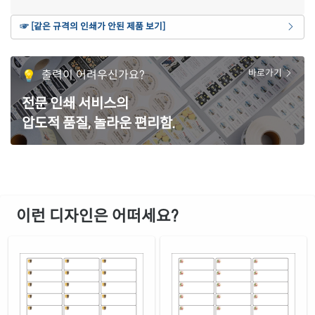
빨간색 모조
☞ [같은 규격의 인쇄가 안된 제품 보기]
재질 설명
CL842TR-DR005
잉크젯, 레이저 겸용
보라색 모조
출력이 어려우신가요?
바로가기
재질 설명
CL842TV-DR005
잉크젯, 레이저 겸용
전문 인쇄 서비스의
노란색 모조
재질 설명
압도적 품질, 놀라운 편리함.
CL842TY-DR005
잉크젯, 레이저 겸용
흰색 모조 잉크젯
재질 설명
CJ842-DR005
잉크젯 전용
흰색 무광 방수 잉크젯
재질 설명
CJ842WU-DR005
잉크젯 전용
이런 디자인은 어떠세요?
흰색 광택 방수 잉크젯
재질 설명
CJ842LU-DR005
잉크젯 전용
흰색 광택 레이저
재질 설명
CL842LG-DR005
레이저 전용