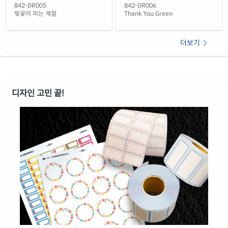
842-DR006
842-DR005
Thank You Green
벚꽃이 피는 계절
더보기
디자인 고민 끝!