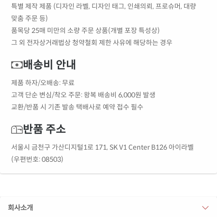
특별 제작 제품 (디자인 라벨, 디자인 태그, 인쇄의뢰, 프로슈머, 대량
맞춤 주문 등)
품목당 25매 미만의 소량 주문 상품(개별 포장 특성상)
그 외 전자상거래법상 청약철회 제한 사유에 해당하는 경우
배송비 안내
제품 하자/오배송: 무료
고객 단순 변심/착오 주문: 왕복 배송비 6,000원 발생
교환/반품 시 기존 발송 택배사로 예약 접수 필수
반품 주소
서울시 금천구 가산디지털1로 171, SK V1 Center B126 아이라벨
(우편번호: 08503)
회사소개