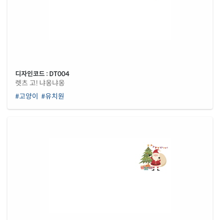
디자인코드 : DT004
렛츠 고! 냐옹냐옹
#고양이
#유치원