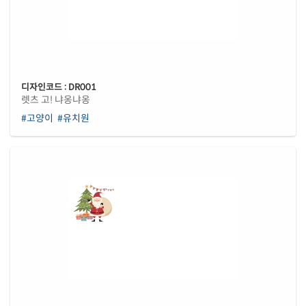
디자인코드 : DR001
렛츠 고! 냐옹냐옹
#고양이
#유치원