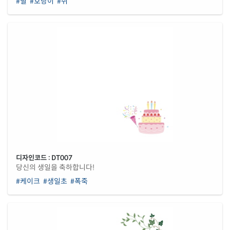
#별
#호랑이
#쥐
디자인코드 : DT007
당신의 생일을 축하합니다!
#케이크
#생일초
#폭죽