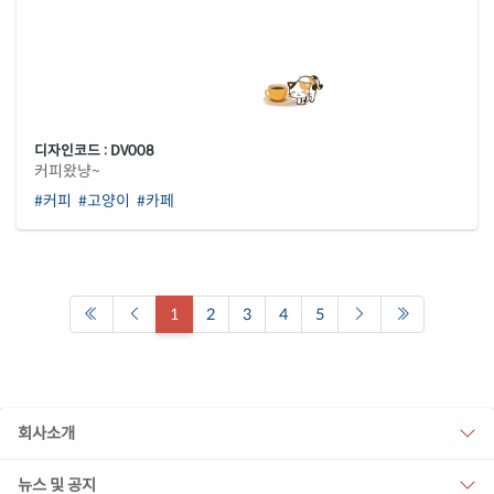
디자인코드 : DV008
커피왔냥~
#커피
#고양이
#카페
1
2
3
4
5
회사소개
뉴스 및 공지