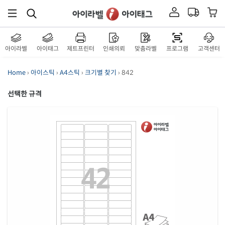
아이라벨
아이태그
제트프린터
인쇄의뢰
맞춤라벨
프로그램
고객센터
Home
›
아이스틱
›
A4스틱
›
크기별 찾기
› 842
선택한 규격