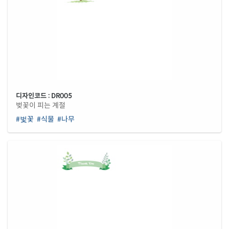
디자인코드 : DR005
벚꽃이 피는 계절
#벛꽃
#식물
#나무