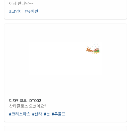
이제 쉰다냥~~
#고양이
#유치원
디자인코드 : DT002
산타클로스 오셨어요?
#크리스마스
#산타
#눈
#루돌프