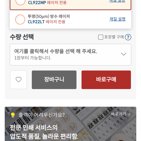
재질 설명
CL922MP
레이저 전용
투명(50μm) 방수 레이저
재질 설명
CL922LT
레이저 전용
수량 선택
포장별 구매
여기를 클릭해서 수량을 선택 해 주세요.
1
장부터 가능합니다.
장바구니
바로구매
출력이 어려우신가요?
바로가기
전문 인쇄 서비스의
압도적 품질, 놀라운 편리함.