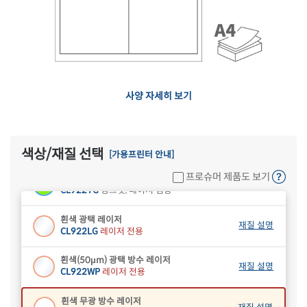
흰색 초록이음
재질 설명
EL922
잉크젯, 레이저 겸용
사양 자세히 보기
흰색 모조
재질 설명
CL922
잉크젯, 레이저 겸용
흰색 모조 찰딱
재질 설명
KL922
잉크젯, 레이저 겸용
색상/재질 선택
[가용프린터 안내]
프로슈머 제품도 보기
녹색 모조
재질 설명
CL922TG
잉크젯, 레이저 겸용
흰색 광택 레이저
재질 설명
CL922LG
레이저 전용
흰색(50μm) 광택 방수 레이저
재질 설명
CL922WP
레이저 전용
흰색 무광 방수 레이저