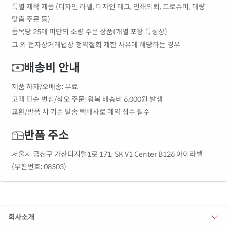
특별 제작 제품 (디자인 라벨, 디자인 태그, 인쇄의뢰, 프로슈머, 대량
맞춤 주문 등)
품목당 25매 미만의 소량 주문 상품(개별 포장 특성상)
그 외 전자상거래법상 청약철회 제한 사유에 해당하는 경우
배송비 안내
제품 하자/오배송: 무료
고객 단순 변심/착오 주문: 왕복 배송비 6,000원 발생
교환/반품 시 기존 발송 택배사로 예약 접수 필수
반품 주소
서울시 금천구 가산디지털1로 171, SK V1 Center B126 아이라벨
(우편번호: 08503)
회사소개