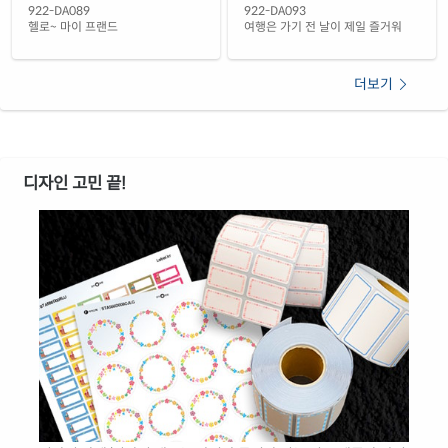
922-DA089
922-DA093
헬로~ 마이 프랜드
여행은 가기 전 날이 제일 즐거워
더보기
디자인 고민 끝!