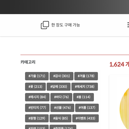
한 장도 구매 가능
카테고리
1,624
#가을 (171)
#감사 (301)
#겨울 (178)
#꽃 (213)
#답례 (330)
#메세지 (738)
#메시지 (84)
#바다 (76)
#봄 (114)
#빈티지 (77)
#선물 (476)
#여름 (137)
#원형 (129)
#음식 (85)
#이벤트 (433)
#자연 (153)
#증정품 (174)