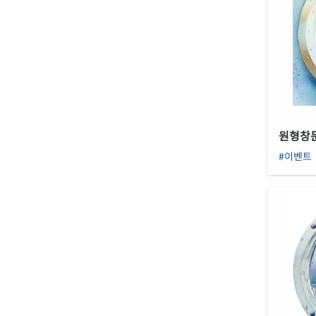
원형창
#이벤트