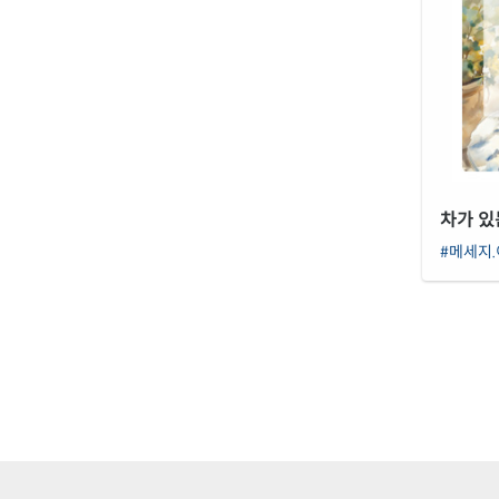
차가 있
#메세지