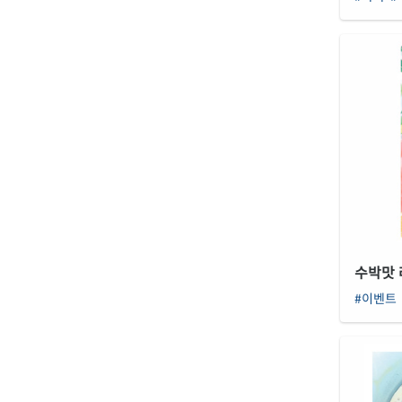
수박맛 
#이벤트