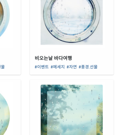
비오는날 바다여행
선물
#이벤트
#메세지
#자연
#풍경.선물