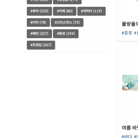
#축하 (253)
#카페 (80)
#캐릭터 (119)
#커피 (78)
#크리스마스 (75)
물방울
#증정
#
#패턴 (227)
#풍경 (194)
#프레임 (267)
여름 바
#바다
#