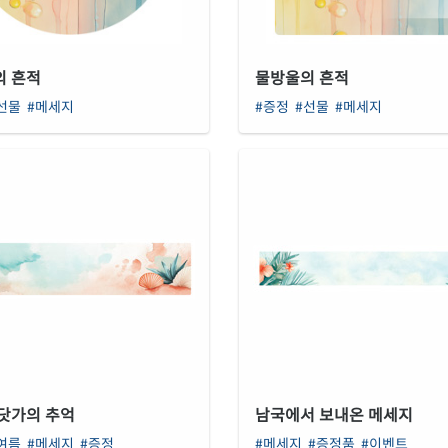
의 흔적
물방울의 흔적
선물
#메세지
#증정
#선물
#메세지
닷가의 추억
남국에서 보내온 메세지
여름
#메세지
#증정
#메세지
#증정품
#이벤트