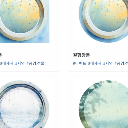
문
원형창문
#메세지
#자연
#풍경.선물
#이벤트
#메세지
#자연
#풍경.