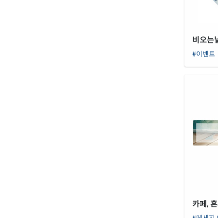
비오는
#이벤트
카페, 
#메세지