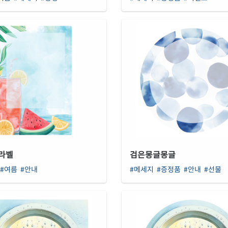
라벨
검은몽글몽글
#여름
#안내
#메세지
#증정품
#안내
#선물