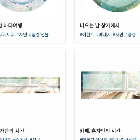
날 바다여행
비오는 날 창가에서
#메세지
#자연
#풍경.선물
#이벤트
#메세지
#자연
#풍경
혼자만의 시간
카페, 혼자만의 시간
.이벤트
#증정품
#선물
#메세지.이벤트
#증정품
#선물