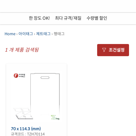
한 장도 OK!
•
최다 규격/재질
•
수량별 할인
Home
›
아이태그
›
제트태그
› 행태그
1
개 제품 검색됨
조건설정
70 x 114.3 (mm)
규격코드 : TZH70114