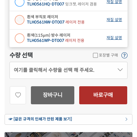
재질 설명
TLH0561HQ-DT007
잉크젯, 레이저 겸용
흰색 부직포 레이저
재질 설명
TLH0561NW-DT007
레이저 전용
흰색(115μm) 방수 레이저
재질 설명
TLH0561WP-DT007
레이저 전용
수량 선택
포장별 구매
여기를 클릭해서 수량을 선택 해 주세요.
장바구니
바로구매
☞ [같은 규격의 인쇄가 안된 제품 보기]