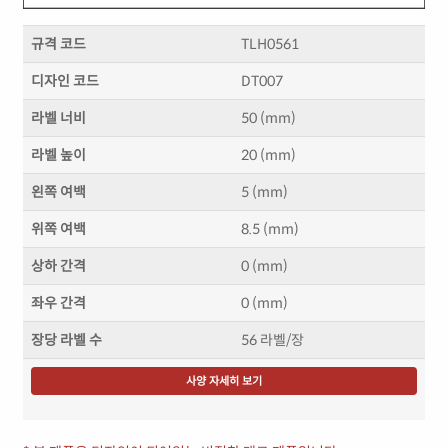
규격 코드
TLH0561
디자인 코드
DT007
라벨 너비
50 (mm)
라벨 높이
20 (mm)
왼쪽 여백
5 (mm)
위쪽 여백
8.5 (mm)
상하 간격
0 (mm)
좌우 간격
0 (mm)
장당 라벨 수
56 라벨/장
사양 자세히 보기