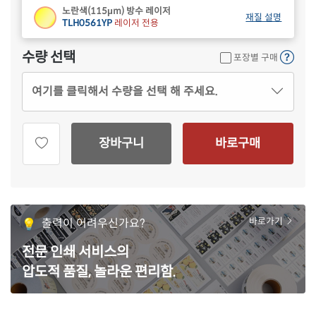
노란색(115μm) 방수 레이저
재질 설명
TLH0561YP
레이저 전용
수량 선택
포장별 구매
여기를 클릭해서 수량을 선택 해 주세요.
장바구니
바로구매
출력이 어려우신가요?
바로가기
전문 인쇄 서비스의
압도적 품질, 놀라운 편리함.