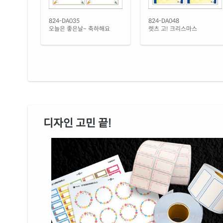
824-DA035
824-DA048
오늘은 좋은날~ 축하해요
렛츠 고! 크리스마스
디자인 고민 끝!