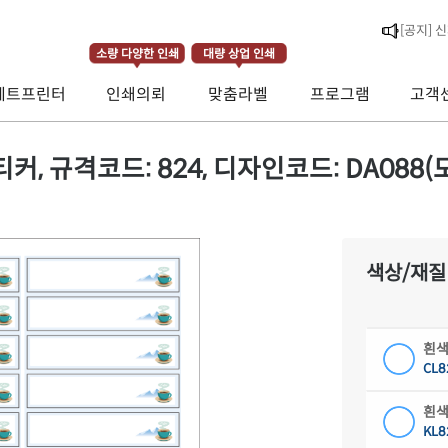
[라벨스페
소량 다양한 인쇄
대량 상업 인쇄
[공지] 
제트프린터
인쇄의뢰
맞춤라벨
프로그램
고객
[공지] 
 규격코드: 824, 디자인코드: DA088(모닝
색상/재질
흰색
CL8
흰색
KL8