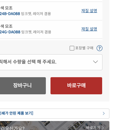
색 모조
재질 설명
24B-DA088
잉크젯, 레이저 겸용
색 모조
재질 설명
24G-DA088
잉크젯, 레이저 겸용
색 모조
재질 설명
포장별 구매
24P-DA088
잉크젯, 레이저 겸용
릭해서 수량을 선택 해 주세요.
란색 모조
재질 설명
24Y-DA088
잉크젯, 레이저 겸용
 크라프트
재질 설명
장바구니
바로구매
24KR-DA088
잉크젯, 레이저 겸용
 모조 잉크젯
재질 설명
24-DA088
잉크젯 전용
인쇄가 안된 제품 보기]
 무광 방수 잉크젯
재질 설명
24WU-DA088
잉크젯 전용
어려우신가요?
바로가기