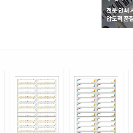
흰색
전문 인쇄
CJ8
압도적 품질
흰색
CL8
흰색
CL8
흰색
CL8
투명
CL8