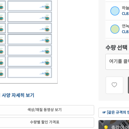
하늘
CL8
연녹
CL8
분홍
수량 선택
CL8
여기를 클
연노
CL8
갈색
CL8
의 사양 자세히 보기
흰색
CJ8
색상/재질 동영상 보기
☞ [같은 규격의 
흰색
수량별 할인 가격표
CJ8
출력이 