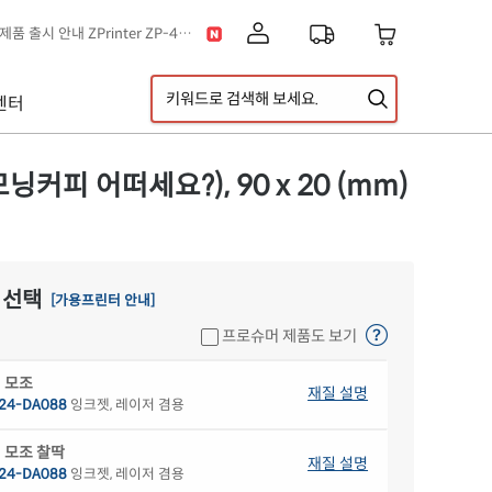
[공지] 신제품 출시 안내 ZPrinter ZP-4121B
이스] 클립아트 디자인 추가!
택배 없는 날 & 광복절 배송안내
센터
[공지] 고객센터 운영시간 및 내선번호 변경 안내
[공지] 아이라벨 무료배송 기준 금액 변경 안내
A5 라벨지 신제품 출시 안내
커피 어떠세요?), 90 x 20 (mm)
 선택
[가용프린터 안내]
프로슈머 제품도 보기
 모조
재질 설명
24-DA088
잉크젯, 레이저 겸용
 모조 찰딱
재질 설명
24-DA088
잉크젯, 레이저 겸용