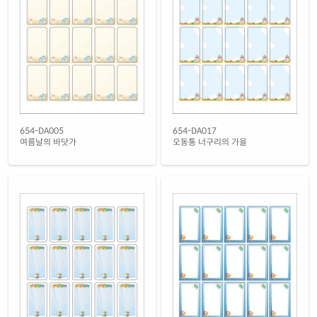
흰색(50μm) 광택 방수 레이저
재질 설명
CL654WP-DN085
레이저 전용
흰색 무광 방수 레이저
재질 설명
CL654MP-DN085
레이저 전용
투명(25μm) 방수 레이저
재질 설명
CL654TT-DN085
레이저 전용
투명(50μm) 방수 레이저
654-DA005
654-DA017
재질 설명
CL654LT-DN085
레이저 전용
여름날의 바닷가
오동통 너구리의 가을