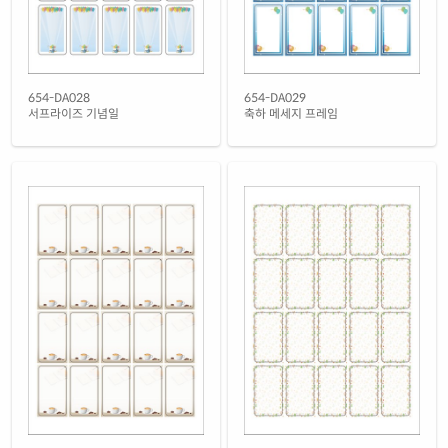
654-DA028
654-DA029
서프라이즈 기념일
축하 메세지 프레임