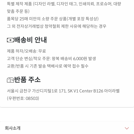
특별 제작 제품 (디자인 라벨, 디자인 태그, 인쇄의뢰, 프로슈머, 대량
맞춤 주문 등)
품목당 25매 미만의 소량 주문 상품(개별 포장 특성상)
그 외 전자상거래법상 청약철회 제한 사유에 해당하는 경우
배송비 안내
제품 하자/오배송: 무료
고객 단순 변심/착오 주문: 왕복 배송비 6,000원 발생
교환/반품 시 기존 발송 택배사로 예약 접수 필수
반품 주소
서울시 금천구 가산디지털1로 171, SK V1 Center B126 아이라벨
(우편번호: 08503)
회사소개