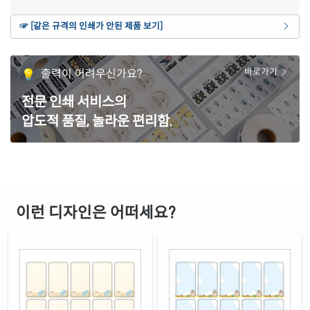
갈색 크라프트
☞ [같은 규격의 인쇄가 안된 제품 보기]
재질 설명
CL654KR-DN085
잉크젯, 레이저 겸용
노란색 모조 찰딱
출력이 어려우신가요?
바로가기
재질 설명
KL654TY-DN085
잉크젯, 레이저 겸용
전문 인쇄 서비스의
흰색 모조 잉크젯
재질 설명
압도적 품질, 놀라운 편리함.
CJ654-DN085
잉크젯 전용
흰색 무광 방수 잉크젯
재질 설명
CJ654WU-DN085
잉크젯 전용
흰색 광택 방수 잉크젯
재질 설명
CJ654LU-DN085
잉크젯 전용
이런 디자인은 어떠세요?
흰색 광택 레이저
재질 설명
CL654LG-DN085
레이저 전용
흰색 광택 시치미 레이저
재질 설명
RV654LG-DN085
레이저 전용