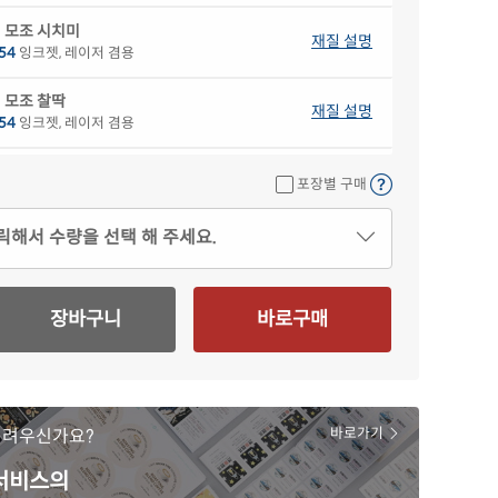
 모조 시치미
재질 설명
54
잉크젯, 레이저 겸용
 모조 찰딱
재질 설명
54
잉크젯, 레이저 겸용
색 모조
재질 설명
포장별 구매
54B
잉크젯, 레이저 겸용
릭해서 수량을 선택 해 주세요.
색 모조
재질 설명
54G
잉크젯, 레이저 겸용
색 모조
장바구니
바로구매
재질 설명
54P
잉크젯, 레이저 겸용
란색 모조
재질 설명
54Y
잉크젯, 레이저 겸용
어려우신가요?
바로가기
 크라프트
재질 설명
54KR
잉크젯, 레이저 겸용
 서비스의