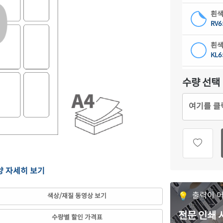
흰색
RV6
흰색
KL6
하늘
수량 선택
CL6
여기를 클
연녹
CL6
분홍
CL6
양 자세히 보기
연노
CL6
출력이 
색상/재질 동영상 보기
갈색
CL6
전문 인쇄
수량별 할인 가격표