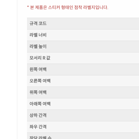
* 본 제품은 스티커 형태인 점착 라벨지입니다.
규격 코드
라벨 너비
라벨 높이
모서리 R 값
왼쪽 여백
오른쪽 여백
위쪽 여백
아래쪽 여백
상하 간격
좌우 간격
장당 라벨 수