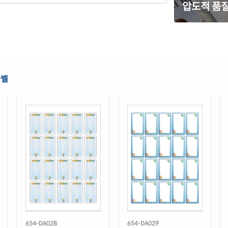
압도적 품질
노란
KL6
흰색
CJ6
흰색
라벨
CJ6
흰색
CJ6
흰색
CJ6
반투
CJ6
은색
CJ6
654-DA028
654-DA029