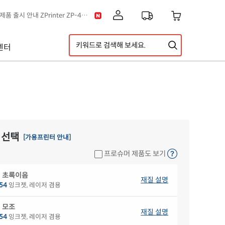
[공지] 신제품 출시 안내 ZPrinter ZP-4121B
이스] 클립아트 디자인 추가!
택배 없는 날 & 광복절 배송안내
센터
[공지] 고객센터 운영시간 및 내선번호 변경 안내
[공지] 아이라벨 무료배송 기준 금액 변경 안내
A5 라벨지 신제품 출시 안내
 선택
[가용프린터 안내]
프로슈머 제품도 보기
 초록이음
재질 설명
54
잉크젯, 레이저 겸용
 모조
재질 설명
54
잉크젯, 레이저 겸용