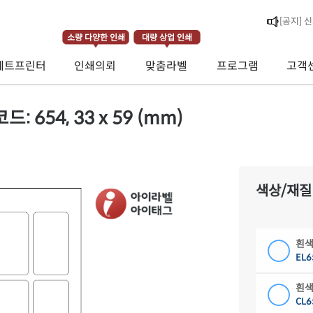
[라벨스페
소량 다양한 인쇄
대량 상업 인쇄
[공지] 
제트프린터
인쇄의뢰
맞춤라벨
프로그램
고객
[공지] 
654, 33 x 59 (mm)
색상/재질
흰색
EL6
흰색
CL6