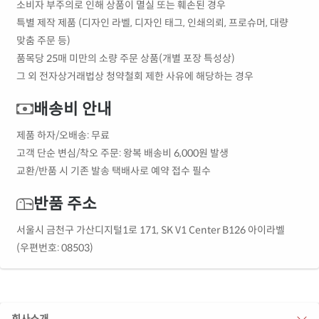
소비자 부주의로 인해 상품이 멸실 또는 훼손된 경우
특별 제작 제품 (디자인 라벨, 디자인 태그, 인쇄의뢰, 프로슈머, 대량
맞춤 주문 등)
품목당 25매 미만의 소량 주문 상품(개별 포장 특성상)
그 외 전자상거래법상 청약철회 제한 사유에 해당하는 경우
배송비 안내
제품 하자/오배송: 무료
고객 단순 변심/착오 주문: 왕복 배송비 6,000원 발생
교환/반품 시 기존 발송 택배사로 예약 접수 필수
반품 주소
서울시 금천구 가산디지털1로 171, SK V1 Center B126 아이라벨
(우편번호: 08503)