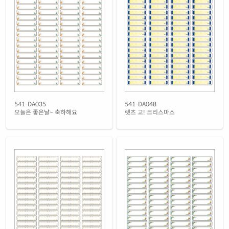
흰색 광택 시치미 레이저
재질 설명
RV541LG-DA048
레이저 전용
흰색(50μm) 광택 방수 레이저
재질 설명
CL541WP-DA048
레이저 전용
흰색 무광 방수 레이저
재질 설명
CL541MP-DA048
레이저 전용
투명(25μm) 방수 레이저
541-DA035
541-DA048
재질 설명
CL541TT-DA048
레이저 전용
오늘은 좋은날~ 축하해요
렛츠 고! 크리스마스
투명(50μm) 방수 레이저
재질 설명
CL541LT-DA048
레이저 전용
노란색 방수 레이저
재질 설명
CL541YP-DA048
레이저 전용