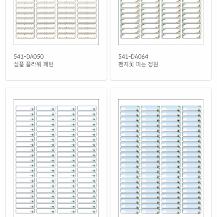
541-DA050
541-DA064
심플 플라워 패턴
팬지꽃 피는 정원