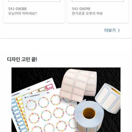
541-DA088
541-DA098
모닝커피 어떠세요?
한가로운 오후의 여유
더보기
디자인 고민 끝!