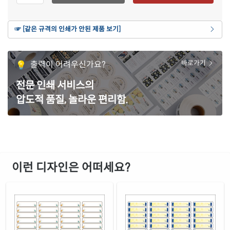
재질 설명
CL541KR-DA048
잉크젯, 레이저 겸용
빨간색 모조
☞ [같은 규격의 인쇄가 안된 제품 보기]
재질 설명
CL541TR-DA048
잉크젯, 레이저 겸용
노란색 모조
출력이 어려우신가요?
바로가기
재질 설명
CL541TY-DA048
잉크젯, 레이저 겸용
전문 인쇄 서비스의
노란색 모조 찰딱
재질 설명
압도적 품질, 놀라운 편리함.
KL541TY-DA048
잉크젯, 레이저 겸용
흰색 모조 잉크젯
재질 설명
CJ541-DA048
잉크젯 전용
흰색 무광 방수 잉크젯
재질 설명
CJ541WU-DA048
잉크젯 전용
이런 디자인은 어떠세요?
흰색 광택 방수 잉크젯
재질 설명
CJ541LU-DA048
잉크젯 전용
흰색 광택 레이저
재질 설명
CL541LG-DA048
레이저 전용