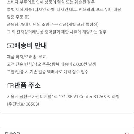
소비자 부주의로 인해 상품이 멸실 또는 훼손된 경우
특별 제작 제품 (디자인 라벨, 디자인 태그, 인쇄의뢰, 프로슈머, 대량
맞춤 주문 등)
품목당 25매 미만의 소량 주문 상품(개별 포장 특성상)
그 외 전자상거래법상 청약철회 제한 사유에 해당하는 경우
배송비 안내
제품 하자/오배송: 무료
고객 단순 변심/착오 주문: 왕복 배송비 6,000원 발생
교환/반품 시 기존 발송 택배사로 예약 접수 필수
반품 주소
서울시 금천구 가산디지털1로 171, SK V1 Center B126 아이라벨
(우편번호: 08503)