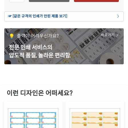
재질 설명
CL231Y-DV083
잉크젯, 레이저 겸용
갈색 크라프트
☞ [같은 규격의 인쇄가 안된 제품 보기]
재질 설명
CL231KR-DV083
잉크젯, 레이저 겸용
노란색 모조
출력이 어려우신가요?
바로가기
재질 설명
CL231TY-DV083
잉크젯, 레이저 겸용
전문 인쇄 서비스의
흰색 모조 잉크젯
재질 설명
압도적 품질, 놀라운 편리함.
CJ231-DV083
잉크젯 전용
흰색 무광 방수 잉크젯
재질 설명
CJ231WU-DV083
잉크젯 전용
흰색 광택 방수 잉크젯
재질 설명
CJ231LU-DV083
잉크젯 전용
이런 디자인은 어떠세요?
흰색 광택 방수 시치미 잉크젯
재질 설명
RV231LU-DV083
잉크젯 전용
흰색 광택 레이저
재질 설명
CL231LG-DV083
레이저 전용