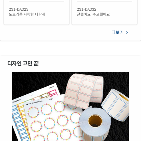
231-DA023
231-DA032
도토리를 사랑한 다람쥐
잘했어요. 수고했어요
더보기
디자인 고민 끝!