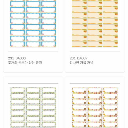
흰색 광택 시치미 레이저
재질 설명
RV231LG-DV083
레이저 전용
흰색(50μm) 광택 방수 레이저
재질 설명
CL231WP-DV083
레이저 전용
흰색 무광 방수 레이저
재질 설명
CL231MP-DV083
레이저 전용
흰색 무광 방수 시치미 레이저
231-DA003
231-DA009
재질 설명
RV231MP-DV083
레이저 전용
조개와 산호가 있는 풍경
감사한 가을 저녁
투명(50μm) 방수 레이저
재질 설명
CL231LT-DV083
레이저 전용
노란색 방수 레이저
재질 설명
CL231YP-DV083
레이저 전용
노란색 무광 방수 레이저
재질 설명
CL231YMP-DV083
레이저 전용