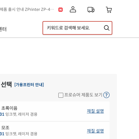
이스] 클립아트 디자인 추가!
택배 없는 날 & 광복절 배송안내
[공지] 고객센터 운영시간 및 내선번호 변경 안내
센터
[공지] 아이라벨 무료배송 기준 금액 변경 안내
A5 라벨지 신제품 출시 안내
[공지] 신제품 출시 안내 ZPrinter ZP-4121B
 선택
[가용프린터 안내]
프로슈머 제품도 보기
 초록이음
재질 설명
31
잉크젯, 레이저 겸용
 모조
재질 설명
31
잉크젯, 레이저 겸용