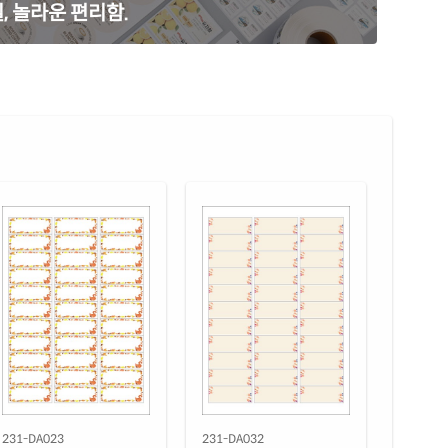
, 놀라운 편리함.
색 모조
재질 설명
31TY
잉크젯, 레이저 겸용
 모조 잉크젯
재질 설명
31
잉크젯 전용
 고광택 잉크젯
재질 설명
31LG
잉크젯 전용
 무광 방수 잉크젯
재질 설명
31WU
잉크젯 전용
 광택 방수 잉크젯
재질 설명
31LU
잉크젯 전용
 광택 방수 시치미 잉크젯
재질 설명
31LU
잉크젯 전용
명 방수 잉크젯
재질 설명
31TU
잉크젯 전용
231-DA023
231-DA032