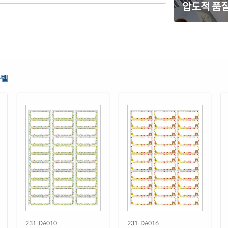
압도적 품질
노란
CL2
흰색
CJ2
흰색
라벨
CJ2
흰색
CJ2
흰색
CJ2
흰색
RV2
반투
CJ2
231-DA010
231-DA016