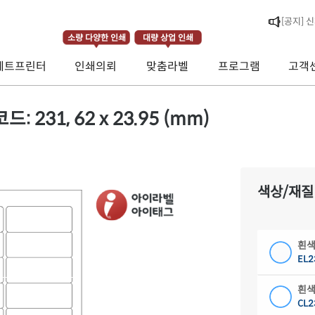
[라벨스페
[공지] 
소량 다양한 인쇄
대량 상업 인쇄
제트프린터
인쇄의뢰
맞춤라벨
프로그램
고객
[공지] 
31, 62 x 23.95 (mm)
색상/재질
흰색
EL2
흰색
CL2