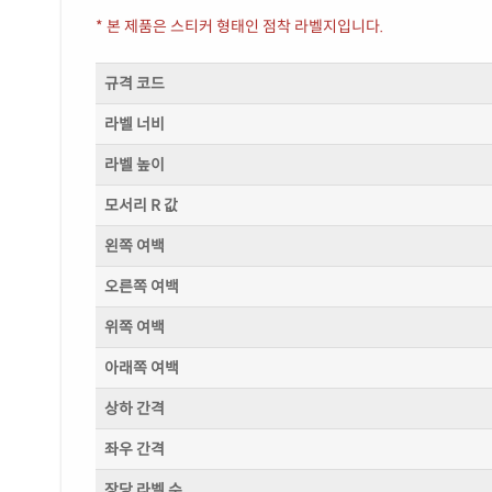
* 본 제품은 스티커 형태인 점착 라벨지입니다.
규격 코드
라벨 너비
라벨 높이
모서리 R 값
왼쪽 여백
오른쪽 여백
위쪽 여백
아래쪽 여백
상하 간격
좌우 간격
장당 라벨 수