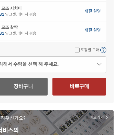
 모조 시치미
재질 설명
31
잉크젯, 레이저 겸용
 모조 찰딱
재질 설명
31
잉크젯, 레이저 겸용
색 모조
재질 설명
포장별 구매
31B
잉크젯, 레이저 겸용
릭해서 수량을 선택 해 주세요.
색 모조
재질 설명
31G
잉크젯, 레이저 겸용
색 모조
장바구니
바로구매
재질 설명
31P
잉크젯, 레이저 겸용
란색 모조
재질 설명
31Y
잉크젯, 레이저 겸용
어려우신가요?
바로가기
 크라프트
재질 설명
31KR
잉크젯, 레이저 겸용
 서비스의