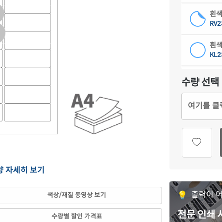
흰색
RV2
흰색
KL2
하늘
수량 선택
CL2
여기를 클
연녹
CL2
분홍
CL2
양 자세히 보기
연노
CL2
출력이 
색상/재질 동영상 보기
갈색
CL2
전문 인쇄
수량별 할인 가격표