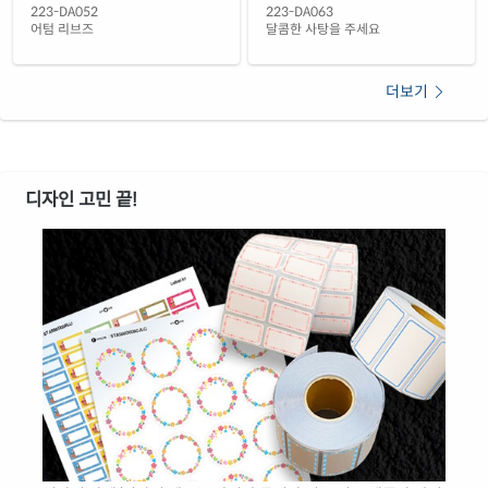
빨간색 방수 레이저
재질 설명
223-DA052
223-DA063
CL223RP-DA644
레이저 전용
어텀 리브즈
달콤한 사탕을 주세요
노란색 방수 레이저
재질 설명
CL223YP-DA644
레이저 전용
더보기
노란색 무광 방수 레이저
재질 설명
CL223YMP-DA644
레이저 전용
디자인 고민 끝!