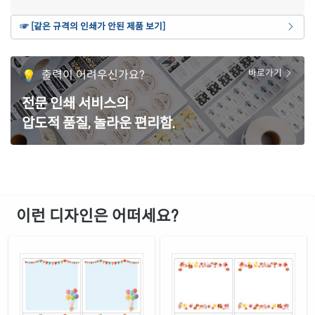
연노란색 모조
☞ [같은 규격의 인쇄가 안된 제품 보기]
재질 설명
CL223Y-DA644
잉크젯, 레이저 겸용
갈색 크라프트
출력이 어려우신가요?
바로가기
재질 설명
CL223KR-DA644
잉크젯, 레이저 겸용
전문 인쇄 서비스의
파란색 모조
재질 설명
압도적 품질, 놀라운 편리함.
CL223TB-DA644
잉크젯, 레이저 겸용
주황색 모조
재질 설명
CL223TO-DA644
잉크젯, 레이저 겸용
녹색 모조
재질 설명
CL223TG-DA644
잉크젯, 레이저 겸용
이런 디자인은 어떠세요?
빨간색 모조
재질 설명
CL223TR-DA644
잉크젯, 레이저 겸용
보라색 모조
재질 설명
CL223TV-DA644
잉크젯, 레이저 겸용