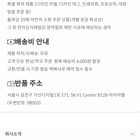
특별 제작 제품 (디자인 라벨, 디자인 태그, 인쇄의뢰, 프로슈머, 대량
맞춤 주문 등)
품목당 25매 미만의 소량 주문 상품(개별 포장 특성상)
그 외 전자상거래법상 청약철회 제한 사유에 해당하는 경우
배송비 안내
제품 하자/오배송: 무료
고객 단순 변심/착오 주문: 왕복 배송비 6,000원 발생
교환/반품 시 기존 발송 택배사로 예약 접수 필수
반품 주소
서울시 금천구 가산디지털1로 171, SK V1 Center B126 아이라벨
(우편번호: 08503)
회사소개