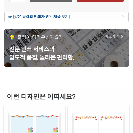
재질 설명
CL223P-DA063
잉크젯, 레이저 겸용
연노란색 모조
☞ [같은 규격의 인쇄가 안된 제품 보기]
재질 설명
CL223Y-DA063
잉크젯, 레이저 겸용
갈색 크라프트
출력이 어려우신가요?
바로가기
재질 설명
CL223KR-DA063
잉크젯, 레이저 겸용
전문 인쇄 서비스의
파란색 모조
재질 설명
압도적 품질, 놀라운 편리함.
CL223TB-DA063
잉크젯, 레이저 겸용
주황색 모조
재질 설명
CL223TO-DA063
잉크젯, 레이저 겸용
녹색 모조
재질 설명
CL223TG-DA063
잉크젯, 레이저 겸용
이런 디자인은 어떠세요?
빨간색 모조
재질 설명
CL223TR-DA063
잉크젯, 레이저 겸용
보라색 모조
재질 설명
CL223TV-DA063
잉크젯, 레이저 겸용