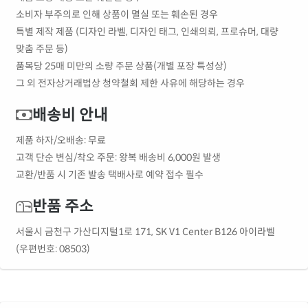
소비자 부주의로 인해 상품이 멸실 또는 훼손된 경우
특별 제작 제품 (디자인 라벨, 디자인 태그, 인쇄의뢰, 프로슈머, 대량
맞춤 주문 등)
품목당 25매 미만의 소량 주문 상품(개별 포장 특성상)
그 외 전자상거래법상 청약철회 제한 사유에 해당하는 경우
배송비 안내
제품 하자/오배송: 무료
고객 단순 변심/착오 주문: 왕복 배송비 6,000원 발생
교환/반품 시 기존 발송 택배사로 예약 접수 필수
반품 주소
서울시 금천구 가산디지털1로 171, SK V1 Center B126 아이라벨
(우편번호: 08503)