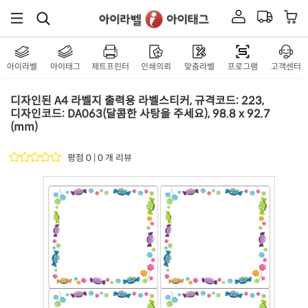
아이라벨
아이태그
제트프린터
인쇄의뢰
맞춤라벨
프로그램
고객센터
디자인된 A4 라벨지 출력용 라벨스티커, 규격코드: 223,
디자인코드: DA063(달콤한 사탕을 주세요), 98.8 x 92.7
(mm)
평점 0 | 0 개 리뷰