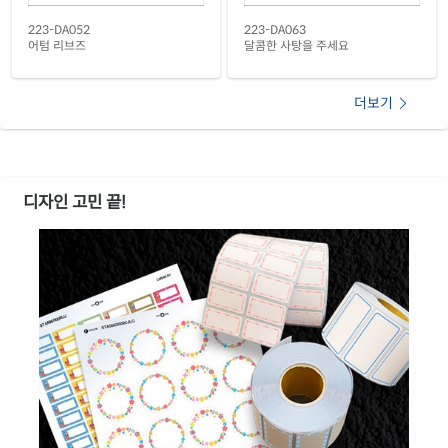
빨간색 방수 레이저
재질 설명
223-DA052
223-DA063
CL223RP-DA063
레이저 전용
어텀 리브즈
달콤한 사탕을 주세요
노란색 방수 레이저
재질 설명
CL223YP-DA063
레이저 전용
더보기
노란색 무광 방수 레이저
재질 설명
CL223YMP-DA063
레이저 전용
디자인 고민 끝!