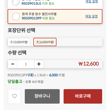
재질 설명
RS039013LG
리본 필요
흰색 무광 방수 열전사라벨
재질 설명
RS039013PP
리본 필요
포장단위 선택
小
大
(3,000라벨)
(6,000라벨)
수량 선택
￦12,600
RS039013PP
(대)
x 1 Roll =
6,000
라벨
당일출고
- 오후 4시 마감
장바구니
바로구매