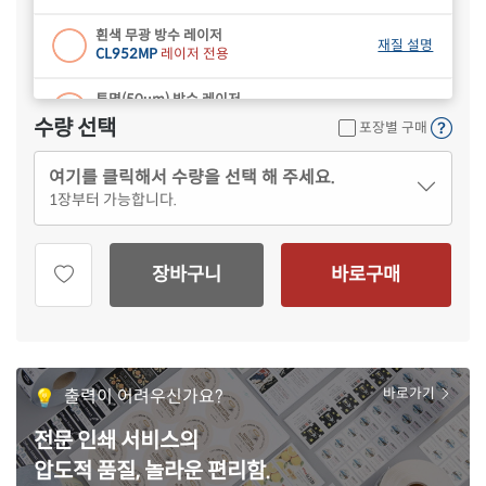
흰색 무광 방수 레이저
재질 설명
CL952MP
레이저 전용
투명(50μm) 방수 레이저
재질 설명
CL952LT
레이저 전용
수량 선택
포장별 구매
여기를 클릭해서 수량을 선택 해 주세요.
1
장부터 가능합니다.
장바구니
바로구매
출력이 어려우신가요?
바로가기
전문 인쇄 서비스의
압도적 품질, 놀라운 편리함.