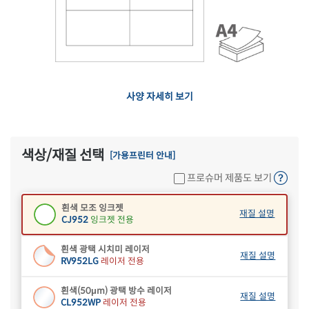
사양 자세히 보기
흰색 초록이음
재질 설명
EL952
잉크젯, 레이저 겸용
색상/재질 선택
[가용프린터 안내]
흰색 모조
재질 설명
프로슈머 제품도 보기
CL952
잉크젯, 레이저 겸용
흰색 모조 잉크젯
재질 설명
CJ952
잉크젯 전용
흰색 광택 시치미 레이저
재질 설명
RV952LG
레이저 전용
흰색(50μm) 광택 방수 레이저
재질 설명
CL952WP
레이저 전용