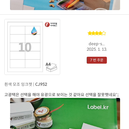
deep-s...
2025. 1. 13.
7 번 주문
흰색 모조 잉크젯 |
CJ952
고광택은 선택을 해야 유광으로 보이는 것 같아요 선택을 잘못햇네요';;