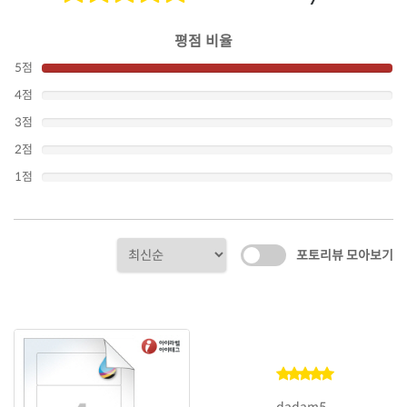
평점 비율
5점
4점
3점
2점
1점
포토리뷰 모아보기
dadam5...