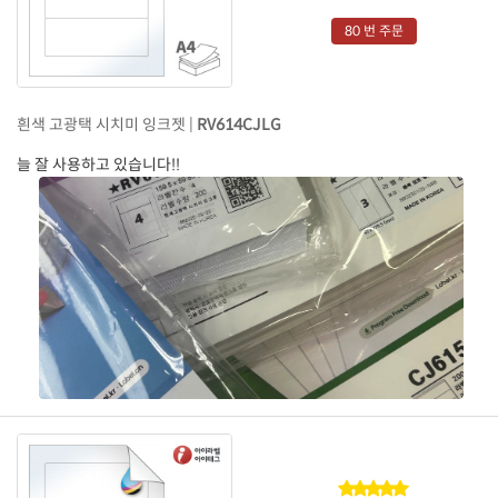
80 번 주문
흰색 고광택 시치미 잉크젯 |
RV614CJLG
늘 잘 사용하고 있습니다!!