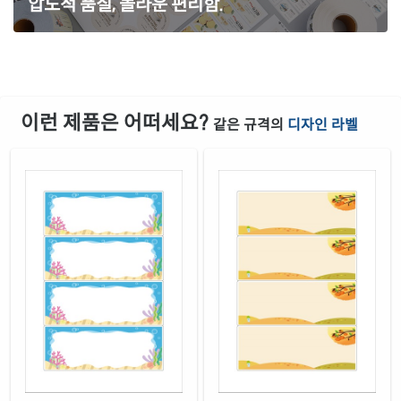
압도적 품질, 놀라운 편리함.
은색(50μm) 방수 레이저
재질 설명
CL614SP
레이저 전용
이런 제품은 어떠세요?
같은 규격의
디자인 라벨