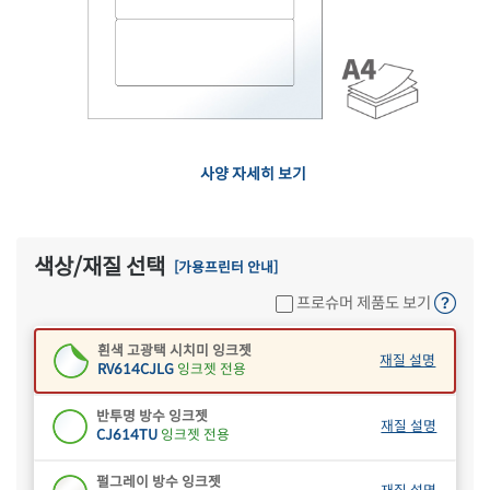
갈색 크라프트
재질 설명
CL614KR
잉크젯, 레이저 겸용
흰색 모조 잉크젯
재질 설명
CJ614
잉크젯 전용
흰색 고광택 잉크젯
재질 설명
사양 자세히 보기
CJ614LG
잉크젯 전용
흰색 무광 방수 잉크젯
재질 설명
CJ614WU
잉크젯 전용
색상/재질 선택
[가용프린터 안내]
흰색 광택 방수 잉크젯
재질 설명
프로슈머 제품도 보기
CJ614LU
잉크젯 전용
흰색 고광택 시치미 잉크젯
재질 설명
RV614CJLG
잉크젯 전용
반투명 방수 잉크젯
재질 설명
CJ614TU
잉크젯 전용
펄그레이 방수 잉크젯