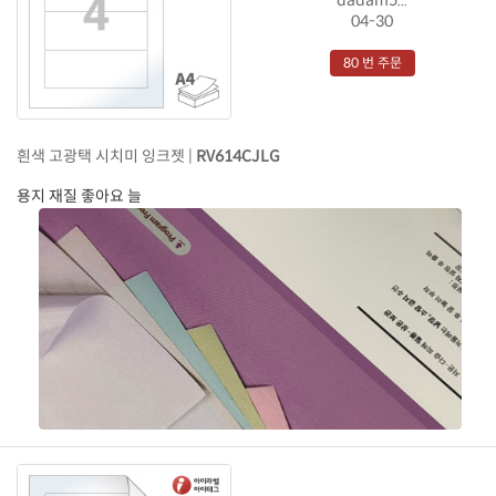
04-30
80 번 주문
흰색 고광택 시치미 잉크젯 |
RV614CJLG
용지 재질 좋아요 늘