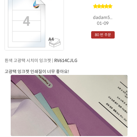
dadam5...
01-09
80 번 주문
흰색 고광택 시치미 잉크젯 |
RV614CJLG
고광택 잉크젯 인쇄질이 너무 좋아요!