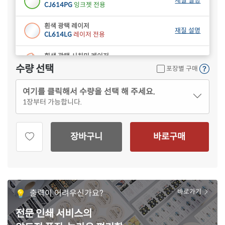
재질 설명
CJ614PG
잉크젯 전용
흰색 광택 레이저
재질 설명
CL614LG
레이저 전용
흰색 광택 시치미 레이저
재질 설명
RV614LG
레이저 전용
수량 선택
포장별 구매
흰색(50μm) 광택 방수 레이저
재질 설명
여기를 클릭해서 수량을 선택 해 주세요.
CL614WP
레이저 전용
1
장부터 가능합니다.
흰색 무광 방수 레이저
재질 설명
CL614MP
레이저 전용
장바구니
바로구매
흰색 무광 방수 시치미 레이저
재질 설명
RV614MP
레이저 전용
투명(50μm) 방수 레이저
재질 설명
CL614LT
레이저 전용
출력이 어려우신가요?
바로가기
노란색 방수 레이저
재질 설명
전문 인쇄 서비스의
CL614YP
레이저 전용