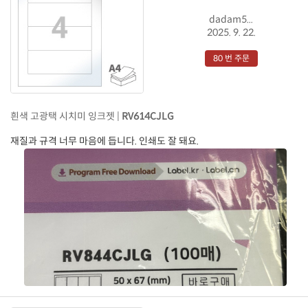
dadam5...
2025. 9. 22.
80 번 주문
흰색 고광택 시치미 잉크젯 |
RV614CJLG
재질과 규격 너무 마음에 듭니다. 인쇄도 잘 돼요.