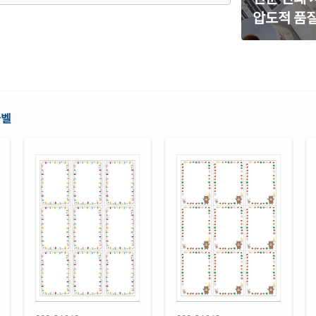
압도적 품질
흰색
CJ2
흰색
RV2
반투
라벨
CJ2
펄그
CJ2
은색
CJ2
흰색
CL2
흰색
RV2