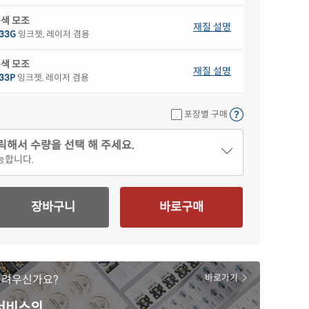
색 모조
재질 설명
33G
잉크젯, 레이저 겸용
색 모조
재질 설명
33P
잉크젯, 레이저 겸용
란색 모조
재질 설명
포장별 구매
33Y
잉크젯, 레이저 겸용
릭해서 수량을 선택 해 주세요.
 크라프트
재질 설명
능합니다.
33KR
잉크젯, 레이저 겸용
 모조 잉크젯
재질 설명
장바구니
바로구매
33
잉크젯 전용
 고광택 잉크젯
재질 설명
33LG
잉크젯 전용
어려우신가요?
바로가기
 무광 방수 잉크젯
재질 설명
33WU
잉크젯 전용
 서비스의