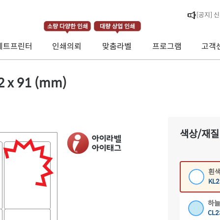
[라벨스페
소량 다양한 인쇄
대량 상업 인쇄
[공지] 
제트프린터
인쇄의뢰
맞춤라벨
프로그램
고객
[공지] 
흰색
 x 91 (mm)
EL2
흰색
CL2
색상/재질
흰색
RV2
흰색
KL2
하늘
CL2