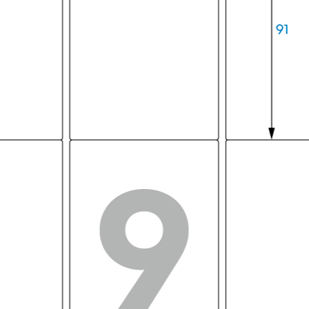
노란
CL2
은색
CL2
투명
PL2