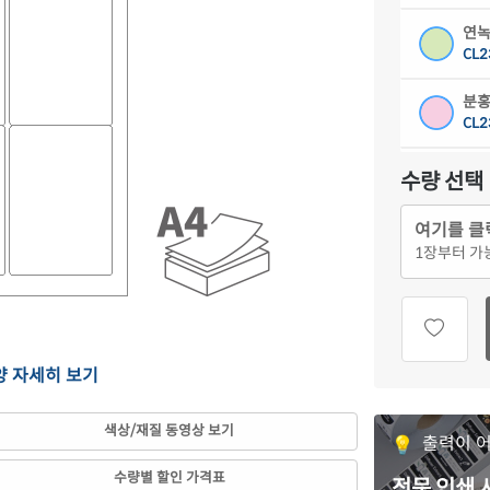
연녹
CL2
분홍
CL2
연노
수량 선택
CL2
여기를 클
갈색
1
장부터 가
CL2
흰색
CJ2
양 자세히 보기
흰색
CJ2
색상/재질 동영상 보기
출력이 
흰색
CJ2
수량별 할인 가격표
전문 인쇄