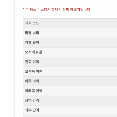
* 본 제품은 스티커 형태인 점착 라벨지입니다.
규격 코드
라벨 너비
라벨 높이
모서리 R 값
왼쪽 여백
오른쪽 여백
위쪽 여백
아래쪽 여백
상하 간격
좌우 간격