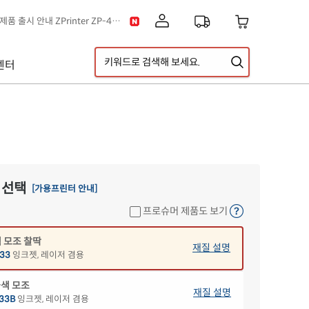
[공지] 신제품 출시 안내 ZPrinter ZP-4121B
이스] 클립아트 디자인 추가!
택배 없는 날 & 광복절 배송안내
[공지] 고객센터 운영시간 및 내선번호 변경 안내
센터
[공지] 아이라벨 무료배송 기준 금액 변경 안내
A5 라벨지 신제품 출시 안내
 초록이음
재질 설명
33
잉크젯, 레이저 겸용
 모조
재질 설명
33
잉크젯, 레이저 겸용
 선택
[가용프린터 안내]
 모조 시치미
재질 설명
프로슈머 제품도 보기
33
잉크젯, 레이저 겸용
 모조 찰딱
재질 설명
33
잉크젯, 레이저 겸용
색 모조
재질 설명
33B
잉크젯, 레이저 겸용