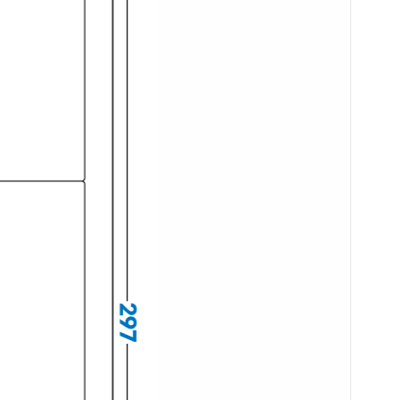
색 무광 방수 레이저
재질 설명
33YMP
레이저 전용
(50μm) 방수 레이저
재질 설명
33SP
레이저 전용
 라벨지키미
재질 설명
33
프린터용 아님