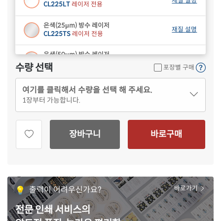
재질 설명
CL225LT
레이저 전용
은색(25μm) 방수 레이저
재질 설명
CL225TS
레이저 전용
은색(50μm) 방수 레이저
재질 설명
CL225SP
레이저 전용
수량 선택
포장별 구매
금색 방수 레이저
재질 설명
여기를 클릭해서 수량을 선택 해 주세요.
CL225KP
레이저 전용
1
장부터 가능합니다.
투명 라벨지키미
재질 설명
PL225
프린터용 아님
장바구니
바로구매
출력이 어려우신가요?
바로가기
전문 인쇄 서비스의