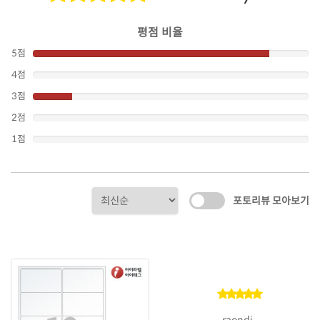
평점 비율
5점
4점
3점
2점
1점
포토리뷰 모아보기
raondi...