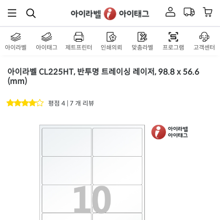
재질 설명
RV225WU
잉크젯 전용
흰색 광택 방수 시치미 잉크젯
재질 설명
RV225LU
잉크젯 전용
아이라벨
아이태그
제트프린터
인쇄의뢰
맞춤라벨
프로그램
고객센터
반투명 방수 잉크젯
재질 설명
CJ225TU
잉크젯 전용
아이라벨 CL225HT, 반투명 트레이싱 레이저, 98.8 x 56.6
(mm)
펄그레이 방수 잉크젯
재질 설명
CJ225PG
잉크젯 전용
평점 4 | 7 개 리뷰
노란색 방수 잉크젯
재질 설명
CJ225YU
잉크젯 전용
금색 광택 방수 잉크젯
재질 설명
CJ225KU
잉크젯 전용
은색 광택 방수 잉크젯
재질 설명
CJ225SU
잉크젯 전용
흰색 광택 레이저
재질 설명
CL225LG
레이저 전용