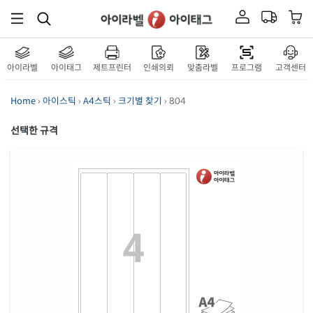
아이라벨
아이태그
제트프린터
인쇄의뢰
맞춤라벨
프로그램
고객센터
Home
›
아이스틱
›
A4스틱
›
크기별 찾기
› 804
선택한 규격