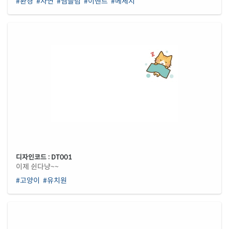
#환경
#자연
#엠블럼
#이벤트
#메세지
디자인코드 : DT001
이제 쉰다냥~~
#고양이
#유치원