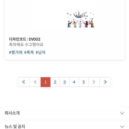
디자인코드 : DV002
축하해요 수고했어요
#헹가래
#폭죽
#남자
1
2
3
4
5
회사소개
뉴스 및 공지