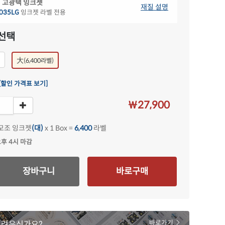
 고광택 잉크젯
재질 설명
035LG
잉크젯 라벨 전용
선택
大
)
(6,400라벨)
[할인 가격표 보기]
￦27,900
모조 잉크젯
(대)
x 1 Box =
6,400
라벨
오후 4시 마감
장바구니
바로구매
어려우신가요?
바로가기