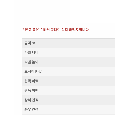
* 본 제품은 스티커 형태인 점착 라벨지입니다.
규격 코드
라벨 너비
라벨 높이
모서리 R 값
왼쪽 여백
위쪽 여백
상하 간격
좌우 간격