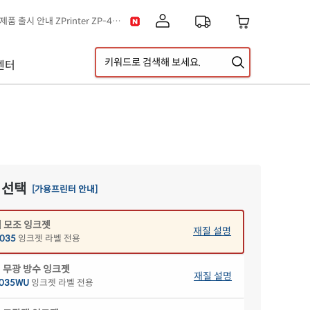
[공지] 신제품 출시 안내 ZPrinter ZP-4121B
이스] 클립아트 디자인 추가!
택배 없는 날 & 광복절 배송안내
센터
[공지] 고객센터 운영시간 및 내선번호 변경 안내
[공지] 아이라벨 무료배송 기준 금액 변경 안내
A5 라벨지 신제품 출시 안내
 선택
[가용프린터 안내]
 모조 잉크젯
재질 설명
035
잉크젯 라벨 전용
 무광 방수 잉크젯
재질 설명
035WU
잉크젯 라벨 전용