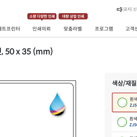
[라벨스페
소량 다양한 인쇄
대량 상업 인쇄
[공지] 
제트프린터
인쇄의뢰
맞춤라벨
프로그램
고객
[공지] 
50 x 35 (mm)
색상/재질
흰색
ZJ5
흰색
ZJ5