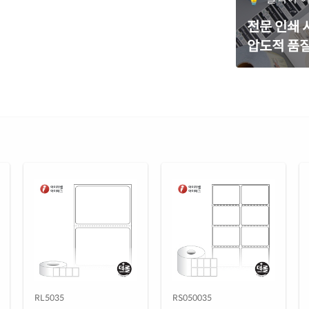
전문 인쇄
압도적 품질
RL5035
RS050035