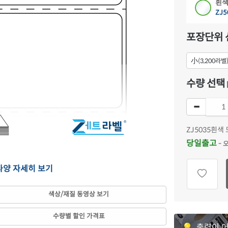
흰색
ZJ5
포장단위 
小
(3,200라벨
수량 선택
ZJ5035
흰색 
당일출고
- 
 사양 자세히 보기
색상/재질 동영상 보기
수량별 할인 가격표
출력이 