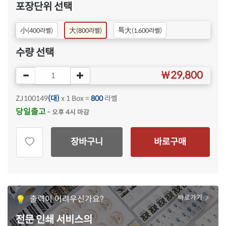
포장단위 선택
小
특大
大
(400라벨)
(1,600라벨)
(800라벨)
수량 선택
￦29,800
ZJ100149
(대)
x 1 Box =
800
라벨
당일출고
- 오후 4시 마감
장바구니
바로구매
출력이 어려우신가요?
바로가기
전문 인쇄 서비스의