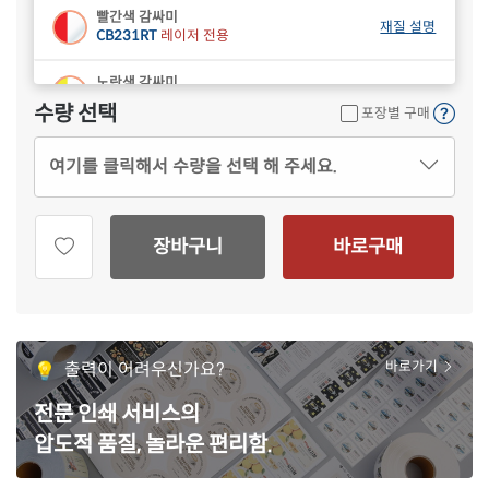
빨간색 감싸미
재질 설명
CB231RT
레이저 전용
노란색 감싸미
재질 설명
CB231YT
레이저 전용
수량 선택
포장별 구매
여기를 클릭해서 수량을 선택 해 주세요.
장바구니
바로구매
출력이 어려우신가요?
바로가기
전문 인쇄 서비스의
압도적 품질, 놀라운 편리함.