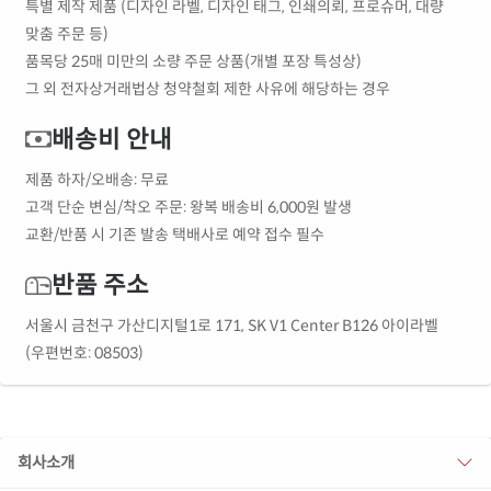
특별 제작 제품 (디자인 라벨, 디자인 태그, 인쇄의뢰, 프로슈머, 대량
맞춤 주문 등)
품목당 25매 미만의 소량 주문 상품(개별 포장 특성상)
그 외 전자상거래법상 청약철회 제한 사유에 해당하는 경우
배송비 안내
제품 하자/오배송: 무료
고객 단순 변심/착오 주문: 왕복 배송비 6,000원 발생
교환/반품 시 기존 발송 택배사로 예약 접수 필수
반품 주소
서울시 금천구 가산디지털1로 171, SK V1 Center B126 아이라벨
(우편번호: 08503)
회사소개