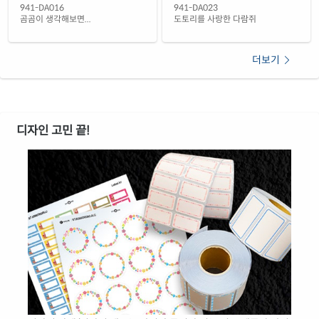
941-DA016
941-DA023
곰곰이 생각해보면...
도토리를 사랑한 다람쥐
더보기
디자인 고민 끝!