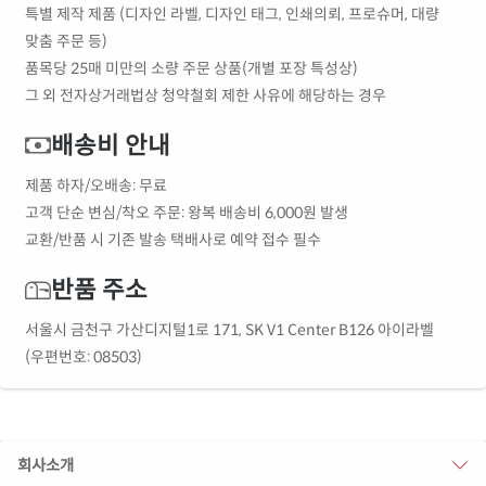
특별 제작 제품 (디자인 라벨, 디자인 태그, 인쇄의뢰, 프로슈머, 대량
맞춤 주문 등)
품목당 25매 미만의 소량 주문 상품(개별 포장 특성상)
그 외 전자상거래법상 청약철회 제한 사유에 해당하는 경우
배송비 안내
제품 하자/오배송: 무료
고객 단순 변심/착오 주문: 왕복 배송비 6,000원 발생
교환/반품 시 기존 발송 택배사로 예약 접수 필수
반품 주소
서울시 금천구 가산디지털1로 171, SK V1 Center B126 아이라벨
(우편번호: 08503)
회사소개