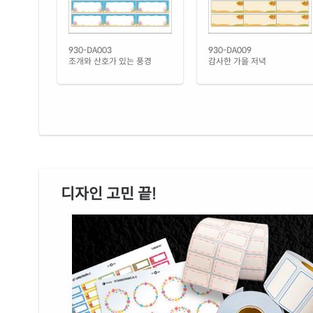
930-DA003
930-DA009
조개와 산호가 있는 풍경
감사한 가을 저녁
디자인 고민 끝!