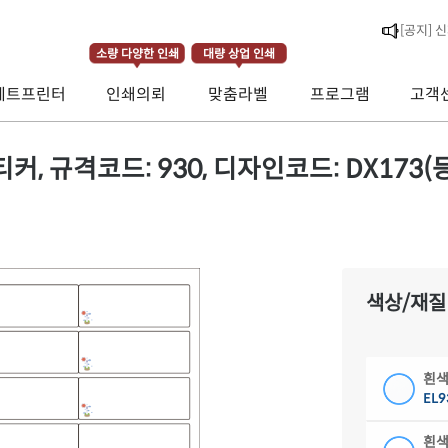
[공지] 
소량 다양한 인쇄
대량 상업 인쇄
제트프린터
인쇄의뢰
맞춤라벨
프로그램
고객
[공지] 
[라벨스페
 규격코드: 930, 디자인코드: DX173(등대
색상/재질
흰색
EL9
흰색