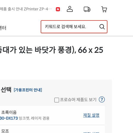
[공지] 신제품 출시 안내 ZPrinter ZP-4121B
택배 없는 날 & 광복절 배송안내
[공지] 고객센터 운영시간 및 내선번호 변경 안내
센터
[공지] 아이라벨 무료배송 기준 금액 변경 안내
A5 라벨지 신제품 출시 안내
이스] 클립아트 디자인 추가!
가 있는 바닷가 풍경), 66 x 25
 선택
[가용프린터 안내]
프로슈머 제품도 보기
 초록이음
재질 설명
30-DX173
잉크젯, 레이저 겸용
 모조