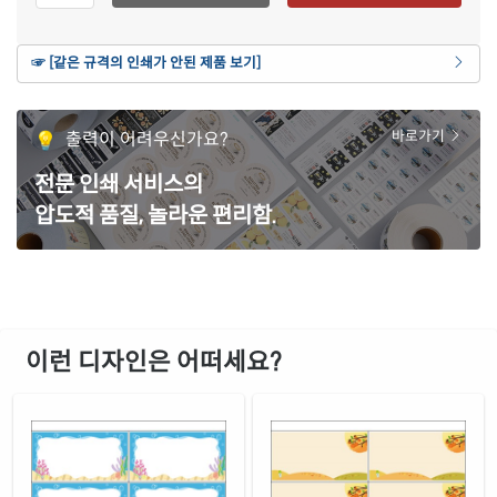
재질 설명
CL925WP-DV202
레이저 전용
흰색 무광 방수 레이저
☞ [같은 규격의 인쇄가 안된 제품 보기]
재질 설명
CL925MP-DV202
레이저 전용
투명(50μm) 방수 레이저
출력이 어려우신가요?
바로가기
재질 설명
CL925LT-DV202
레이저 전용
전문 인쇄 서비스의
압도적 품질, 놀라운 편리함.
이런 디자인은 어떠세요?