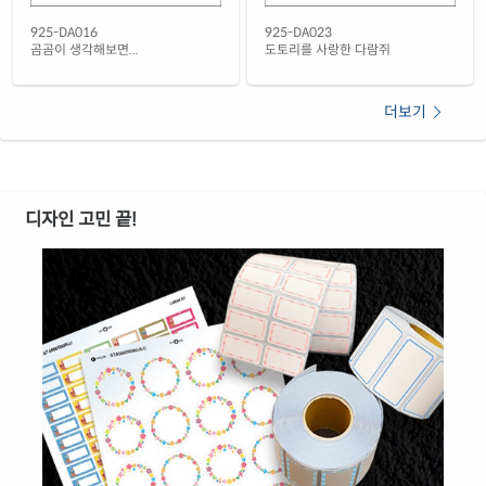
925-DA016
925-DA023
곰곰이 생각해보면...
도토리를 사랑한 다람쥐
더보기
디자인 고민 끝!