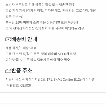
소비자 부주의로 인해 상품이 멸실 또는 훼손된 경우
특별 제작 제품 (디자인 라벨, 디자인 태그, 인쇄의뢰, 프로슈머, 대량
맞춤 주문 등)
품목당 25매 미만의 소량 주문 상품(개별 포장 특성상)
그 외 전자상거래법상 청약철회 제한 사유에 해당하는 경우
배송비 안내
제품 하자/오배송: 무료
고객 단순 변심/착오 주문: 왕복 배송비 6,000원 발생
교환/반품 시 기존 발송 택배사로 예약 접수 필수
반품 주소
서울시 금천구 가산디지털1로 171, SK V1 Center B126 아이라벨
(우편번호: 08503)