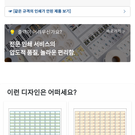
흰색(50μm) 광택 방수 레이저
☞ [같은 규격의 인쇄가 안된 제품 보기]
재질 설명
CL923WP-DV001
레이저 전용
흰색 무광 방수 레이저
출력이 어려우신가요?
바로가기
재질 설명
CL923MP-DV001
레이저 전용
전문 인쇄 서비스의
투명(50μm) 방수 레이저
재질 설명
압도적 품질, 놀라운 편리함.
CL923LT-DV001
레이저 전용
이런 디자인은 어떠세요?