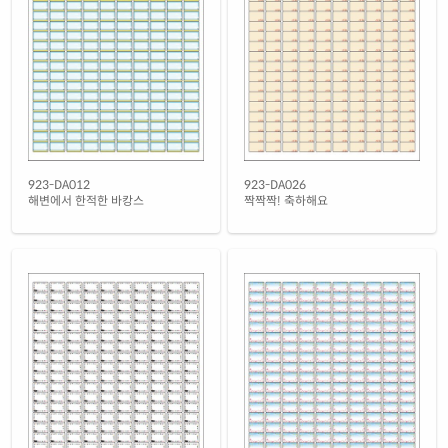
923-DA012
923-DA026
해변에서 한적한 바캉스
짝짝짝! 축하해요