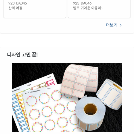
923-DA045
923-DA046
산의 야경
헬로 귀여운 야옹이~
더보기
디자인 고민 끝!