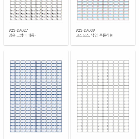
923-DA027
923-DA039
검은 고양이 메롱~
코스모스, 낙엽, 푸른하늘