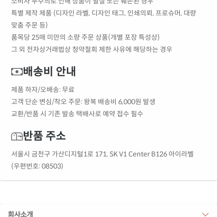
소비자 부주의로 인해 상품이 멸실 또는 훼손된 경우
특별 제작 제품 (디자인 라벨, 디자인 태그, 인쇄의뢰, 프로슈머, 대량
맞춤 주문 등)
품목당 25매 미만의 소량 주문 상품(개별 포장 특성상)
그 외 전자상거래법상 청약철회 제한 사유에 해당하는 경우
배송비 안내
제품 하자/오배송: 무료
고객 단순 변심/착오 주문: 왕복 배송비 6,000원 발생
교환/반품 시 기존 발송 택배사로 예약 접수 필수
반품 주소
서울시 금천구 가산디지털1로 171, SK V1 Center B126 아이라벨
(우편번호: 08503)
회사소개