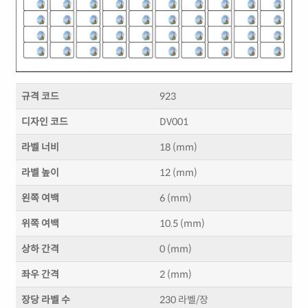
규격 코드
923
디자인 코드
DV001
라벨 너비
18 (mm)
라벨 높이
12 (mm)
왼쪽 여백
6 (mm)
위쪽 여백
10.5 (mm)
상하 간격
0 (mm)
좌우 간격
2 (mm)
장당 라벨 수
230 라벨/장