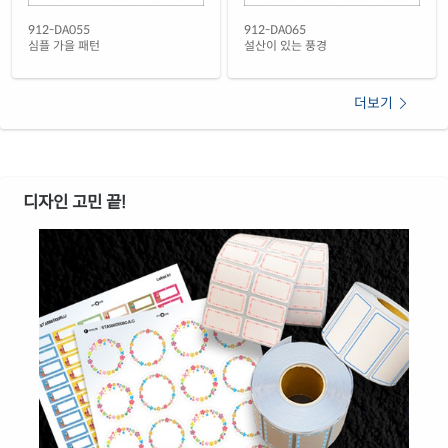
912-DA055
912-DA065
심플 가을 패턴
설산이 있는 풍경
더보기
디자인 고민 끝!