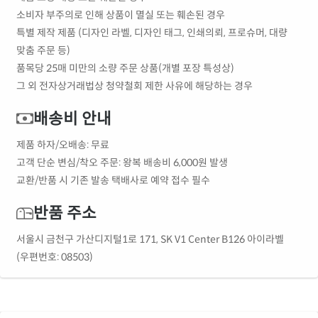
소비자 부주의로 인해 상품이 멸실 또는 훼손된 경우
특별 제작 제품 (디자인 라벨, 디자인 태그, 인쇄의뢰, 프로슈머, 대량
맞춤 주문 등)
품목당 25매 미만의 소량 주문 상품(개별 포장 특성상)
그 외 전자상거래법상 청약철회 제한 사유에 해당하는 경우
배송비 안내
제품 하자/오배송: 무료
고객 단순 변심/착오 주문: 왕복 배송비 6,000원 발생
교환/반품 시 기존 발송 택배사로 예약 접수 필수
반품 주소
서울시 금천구 가산디지털1로 171, SK V1 Center B126 아이라벨
(우편번호: 08503)