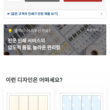
재질 설명
CL912Y-DV003
잉크젯, 레이저 겸용
갈색 크라프트
☞ [같은 규격의 인쇄가 안된 제품 보기]
재질 설명
CL912KR-DV003
잉크젯, 레이저 겸용
흰색 모조 잉크젯
출력이 어려우신가요?
바로가기
재질 설명
CJ912-DV003
잉크젯 전용
전문 인쇄 서비스의
흰색 광택 레이저
재질 설명
압도적 품질, 놀라운 편리함.
CL912LG-DV003
레이저 전용
흰색(50μm) 광택 방수 레이저
재질 설명
CL912WP-DV003
레이저 전용
흰색 무광 방수 레이저
재질 설명
CL912MP-DV003
레이저 전용
이런 디자인은 어떠세요?
투명(50μm) 방수 레이저
재질 설명
CL912LT-DV003
레이저 전용