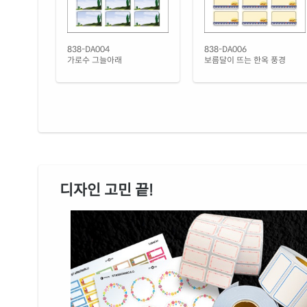
838-DA004
838-DA006
가로수 그늘아래
보름달이 뜨는 한옥 풍경
디자인 고민 끝!