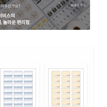
38-DX043
잉크젯 전용
어려우신가요?
바로가기
 무광 방수 잉크젯
재질 설명
 서비스의
38WU-DX043
잉크젯 전용
, 놀라운 편리함.
 광택 방수 잉크젯
재질 설명
38LU-DX043
잉크젯 전용
 광택 레이저
재질 설명
38LG-DX043
레이저 전용
 광택 시치미 레이저
재질 설명
38LG-DX043
레이저 전용
(50μm) 광택 방수 레이저
재질 설명
38WP-DX043
레이저 전용
 무광 방수 레이저
재질 설명
38MP-DX043
레이저 전용
(25μm) 방수 레이저
재질 설명