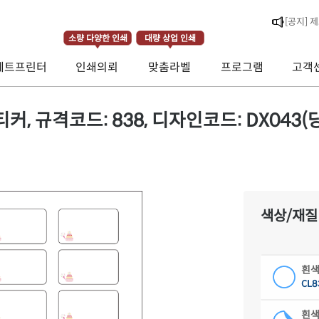
[공지] 
소량 다양한 인쇄
대량 상업 인쇄
제트프린터
인쇄의뢰
맞춤라벨
프로그램
고객
[공지] 
[라벨스페
 규격코드: 838, 디자인코드: DX043(당
색상/재질
흰색
CL8
흰색