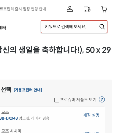
제트프린터 출시 일정 변경 안내
[공지] 고객센터 운영시간 및 내선번호 변경 안내
[공지] 아이라벨 무료배송 기준 금액 변경 안내
센터
A5 라벨지 신제품 출시 안내
이스] 클립아트 디자인 추가!
[디자인라벨 & 라벨스페이스 배경] 신규 디자인 추가!
신의 생일을 축하합니다!), 50 x 29
 선택
[가용프린터 안내]
프로슈머 제품도 보기
 모조
재질 설명
38-DX043
잉크젯, 레이저 겸용
 모조 시치미