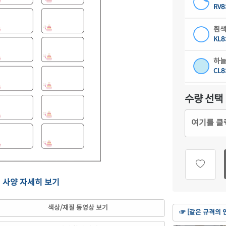
RV8
흰색
KL8
하늘
CL8
연녹
수량 선택
CL8
여기를 클
분홍
CL8
연노
CL8
의 사양 자세히 보기
갈색
CL8
색상/재질 동영상 보기
☞ [같은 규격의 
흰색