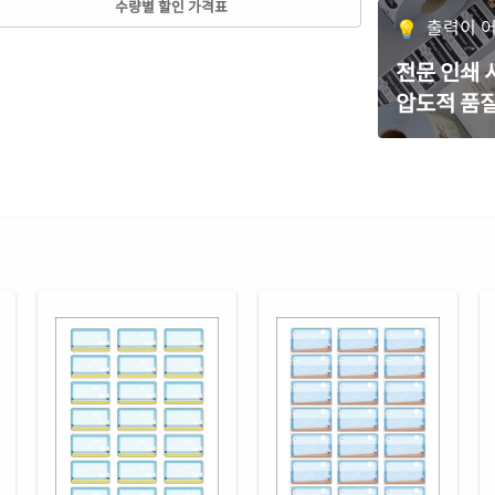
수량별 할인 가격표
CJ8
출력이 
흰색
전문 인쇄
CJ8
압도적 품질
흰색
CJ8
흰색
CL8
흰색
RV8
흰색
CL8
흰색
CL8
투명