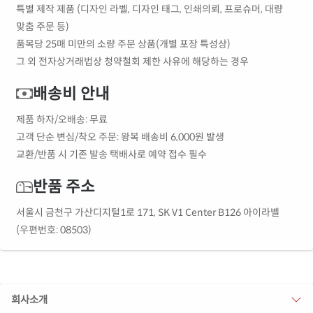
특별 제작 제품 (디자인 라벨, 디자인 태그, 인쇄의뢰, 프로슈머, 대량
맞춤 주문 등)
품목당 25매 미만의 소량 주문 상품(개별 포장 특성상)
그 외 전자상거래법상 청약철회 제한 사유에 해당하는 경우
배송비 안내
제품 하자/오배송: 무료
고객 단순 변심/착오 주문: 왕복 배송비 6,000원 발생
교환/반품 시 기존 발송 택배사로 예약 접수 필수
반품 주소
서울시 금천구 가산디지털1로 171, SK V1 Center B126 아이라벨
(우편번호: 08503)
회사소개