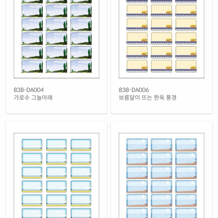
투명(25μm) 방수 레이저
재질 설명
CL838TT-DV099
레이저 전용
투명(50μm) 방수 레이저
재질 설명
CL838LT-DV099
레이저 전용
838-DA004
838-DA006
가로수 그늘아래
보름달이 뜨는 한옥 풍경