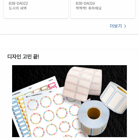
838-DA022
838-DA026
도시의 새벽
짝짝짝! 축하해요
더보기
디자인 고민 끝!