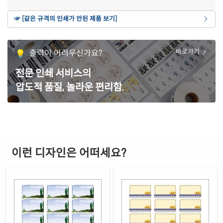
흰색 모조 잉크젯
☞ [같은 규격의 인쇄가 안된 제품 보기]
재질 설명
CJ838-DV099
잉크젯 전용
흰색 무광 방수 잉크젯
출력이 어려우신가요?
바로가기
재질 설명
CJ838WU-DV099
잉크젯 전용
전문 인쇄 서비스의
흰색 광택 방수 잉크젯
재질 설명
압도적 품질, 놀라운 편리함.
CJ838LU-DV099
잉크젯 전용
흰색 광택 레이저
재질 설명
CL838LG-DV099
레이저 전용
흰색 광택 시치미 레이저
재질 설명
RV838LG-DV099
레이저 전용
이런 디자인은 어떠세요?
흰색(50μm) 광택 방수 레이저
재질 설명
CL838WP-DV099
레이저 전용
흰색 무광 방수 레이저
재질 설명
CL838MP-DV099
레이저 전용