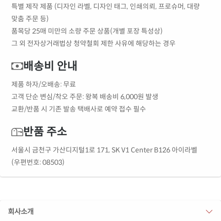
특별 제작 제품 (디자인 라벨, 디자인 태그, 인쇄의뢰, 프로슈머, 대량
맞춤 주문 등)
품목당 25매 미만의 소량 주문 상품(개별 포장 특성상)
그 외 전자상거래법상 청약철회 제한 사유에 해당하는 경우
배송비 안내
제품 하자/오배송: 무료
고객 단순 변심/착오 주문: 왕복 배송비 6,000원 발생
교환/반품 시 기존 발송 택배사로 예약 접수 필수
반품 주소
서울시 금천구 가산디지털1로 171, SK V1 Center B126 아이라벨
(우편번호: 08503)
회사소개