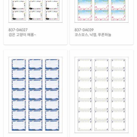
837-DA027
837-DA039
검은 고양이 메롱~
코스모스, 낙엽, 푸른하늘