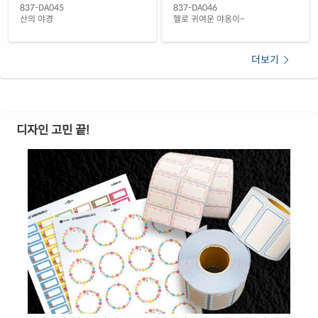
837-DA045
837-DA046
산의 야경
헬로 귀여운 야옹이~
더보기
디자인 고민 끝!