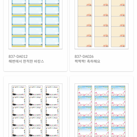
흰색 광택 시치미 레이저
재질 설명
RV837LG-DX096
레이저 전용
흰색(50μm) 광택 방수 레이저
재질 설명
CL837WP-DX096
레이저 전용
흰색 무광 방수 레이저
재질 설명
CL837MP-DX096
레이저 전용
흰색 무광 방수 시치미 레이저
837-DA012
837-DA026
재질 설명
RV837MP-DX096
레이저 전용
해변에서 한적한 바캉스
짝짝짝! 축하해요
투명(50μm) 방수 레이저
재질 설명
CL837LT-DX096
레이저 전용