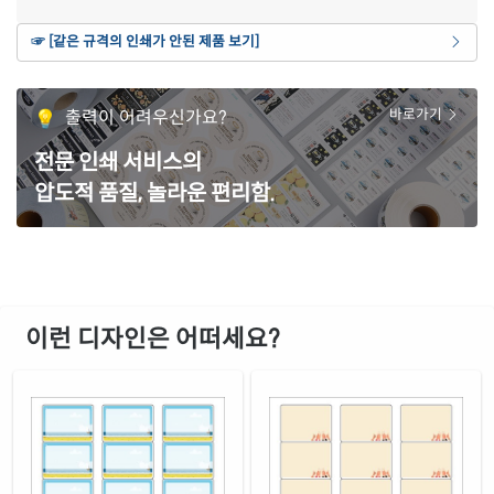
갈색 크라프트
☞ [같은 규격의 인쇄가 안된 제품 보기]
재질 설명
CL837KR-DX096
잉크젯, 레이저 겸용
노란색 모조
출력이 어려우신가요?
바로가기
재질 설명
CL837TY-DX096
잉크젯, 레이저 겸용
전문 인쇄 서비스의
흰색 모조 잉크젯
재질 설명
압도적 품질, 놀라운 편리함.
CJ837-DX096
잉크젯 전용
흰색 무광 방수 잉크젯
재질 설명
CJ837WU-DX096
잉크젯 전용
흰색 광택 방수 잉크젯
재질 설명
CJ837LU-DX096
잉크젯 전용
이런 디자인은 어떠세요?
흰색 광택 방수 시치미 잉크젯
재질 설명
RV837LU-DX096
잉크젯 전용
흰색 광택 레이저
재질 설명
CL837LG-DX096
레이저 전용