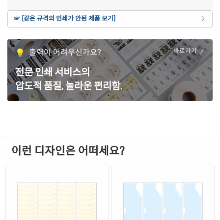
연노란색 모조
☞ [같은 규격의 인쇄가 안된 제품 보기]
재질 설명
CL642Y-DN072
잉크젯, 레이저 겸용
갈색 크라프트
출력이 어려우신가요?
바로가기
재질 설명
CL642KR-DN072
잉크젯, 레이저 겸용
전문 인쇄 서비스의
흰색 모조 잉크젯
재질 설명
압도적 품질, 놀라운 편리함.
CJ642-DN072
잉크젯 전용
흰색 무광 방수 잉크젯
재질 설명
CJ642WU-DN072
잉크젯 전용
흰색 광택 방수 잉크젯
재질 설명
CJ642LU-DN072
잉크젯 전용
이런 디자인은 어떠세요?
흰색 광택 레이저
재질 설명
CL642LG-DN072
레이저 전용
흰색 광택 시치미 레이저
재질 설명
RV642LG-DN072
레이저 전용