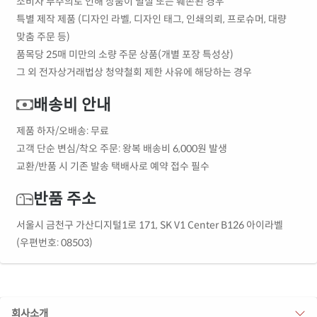
소비자 부주의로 인해 상품이 멸실 또는 훼손된 경우
특별 제작 제품 (디자인 라벨, 디자인 태그, 인쇄의뢰, 프로슈머, 대량
맞춤 주문 등)
품목당 25매 미만의 소량 주문 상품(개별 포장 특성상)
그 외 전자상거래법상 청약철회 제한 사유에 해당하는 경우
배송비 안내
제품 하자/오배송: 무료
고객 단순 변심/착오 주문: 왕복 배송비 6,000원 발생
교환/반품 시 기존 발송 택배사로 예약 접수 필수
반품 주소
서울시 금천구 가산디지털1로 171, SK V1 Center B126 아이라벨
(우편번호: 08503)
회사소개