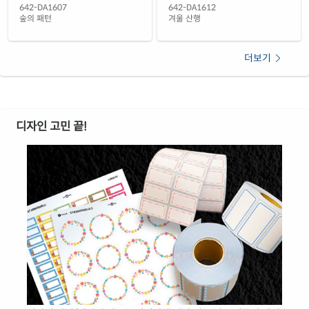
642-DA1607
642-DA1612
숲의 패턴
겨울 산행
더보기
디자인 고민 끝!