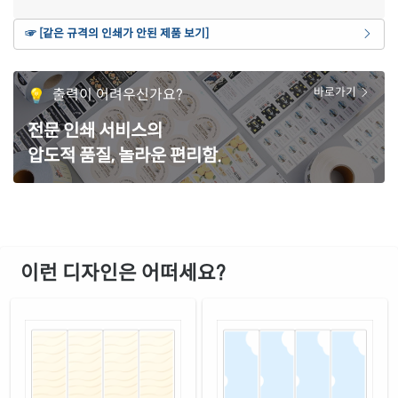
연노란색 모조
☞ [같은 규격의 인쇄가 안된 제품 보기]
재질 설명
CL642Y-DN044
잉크젯, 레이저 겸용
갈색 크라프트
출력이 어려우신가요?
바로가기
재질 설명
CL642KR-DN044
잉크젯, 레이저 겸용
전문 인쇄 서비스의
흰색 모조 잉크젯
재질 설명
압도적 품질, 놀라운 편리함.
CJ642-DN044
잉크젯 전용
흰색 무광 방수 잉크젯
재질 설명
CJ642WU-DN044
잉크젯 전용
흰색 광택 방수 잉크젯
재질 설명
CJ642LU-DN044
잉크젯 전용
이런 디자인은 어떠세요?
흰색 광택 레이저
재질 설명
CL642LG-DN044
레이저 전용
흰색 광택 시치미 레이저
재질 설명
RV642LG-DN044
레이저 전용