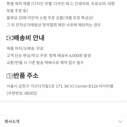
특별 제작 제품 (디자인 라벨, 디자인 태그, 인쇄의뢰, 프로슈머, 대량
맞춤 주문 등)
품목당 25매 미만의 소량 주문 상품(개별 포장 특성상)
그 외 전자상거래법상 청약철회 제한 사유에 해당하는 경우
배송비 안내
제품 하자/오배송: 무료
고객 단순 변심/착오 주문: 왕복 배송비 6,000원 발생
교환/반품 시 기존 발송 택배사로 예약 접수 필수
반품 주소
서울시 금천구 가산디지털1로 171, SK V1 Center B126 아이라벨
(우편번호: 08503)
회사소개