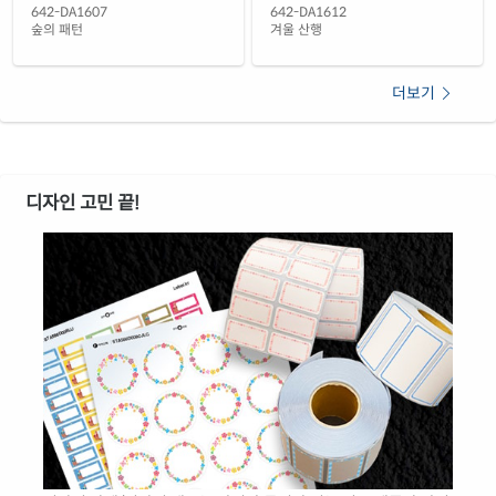
642-DA1607
642-DA1612
숲의 패턴
겨울 산행
더보기
디자인 고민 끝!