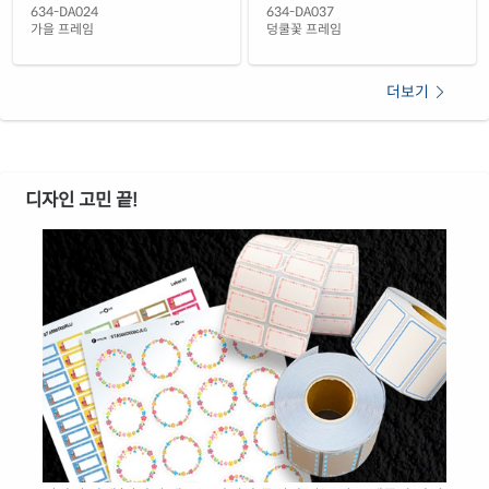
634-DA024
634-DA037
가을 프레임
덩쿨꽃 프레임
더보기
디자인 고민 끝!