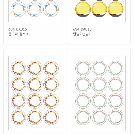
634-DA015
634-DA018
돌고래 점프!!
달밤? 별밤?