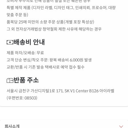
소비자 부주의로 인해 상품이 멸실 또는 훼손된 경우
특별 제작 제품 (디자인 라벨, 디자인 태그, 인쇄의뢰, 프로슈머, 대량
맞춤 주문 등)
품목당 25매 미만의 소량 주문 상품(개별 포장 특성상)
그 외 전자상거래법상 청약철회 제한 사유에 해당하는 경우
배송비 안내
제품 하자/오배송: 무료
고객 단순 변심/착오 주문: 왕복 배송비 6,000원 발생
교환/반품 시 기존 발송 택배사로 예약 접수 필수
반품 주소
서울시 금천구 가산디지털1로 171, SK V1 Center B126 아이라벨
(우편번호: 08503)
회사소개