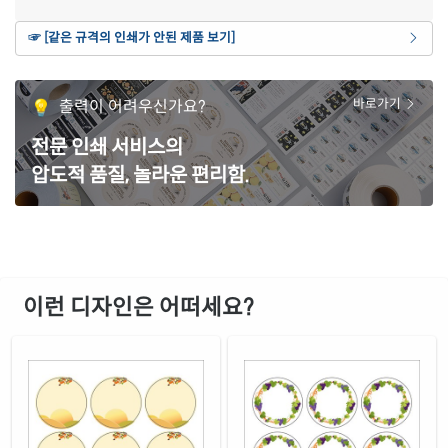
갈색 크라프트
☞ [같은 규격의 인쇄가 안된 제품 보기]
재질 설명
CL634KR-DA863
잉크젯, 레이저 겸용
흰색 모조 잉크젯
출력이 어려우신가요?
바로가기
재질 설명
CJ634-DA863
잉크젯 전용
전문 인쇄 서비스의
흰색 무광 방수 잉크젯
재질 설명
압도적 품질, 놀라운 편리함.
CJ634WU-DA863
잉크젯 전용
흰색 광택 방수 잉크젯
재질 설명
CJ634LU-DA863
잉크젯 전용
흰색 무광 방수 시치미 잉크젯
재질 설명
RV634WU-DA863
잉크젯 전용
이런 디자인은 어떠세요?
흰색 광택 방수 시치미 잉크젯
재질 설명
RV634LU-DA863
잉크젯 전용
노란색 방수 잉크젯
재질 설명
CJ634YU-DA863
잉크젯 전용