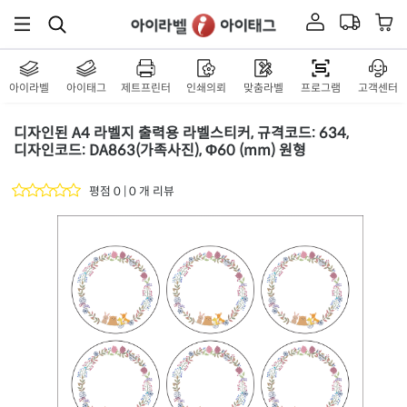
아이라벨
아이태그
제트프린터
인쇄의뢰
맞춤라벨
프로그램
고객센터
디자인된 A4 라벨지 출력용 라벨스티커, 규격코드: 634,
디자인코드: DA863(가족사진), Φ60 (mm) 원형
평점 0 | 0 개 리뷰