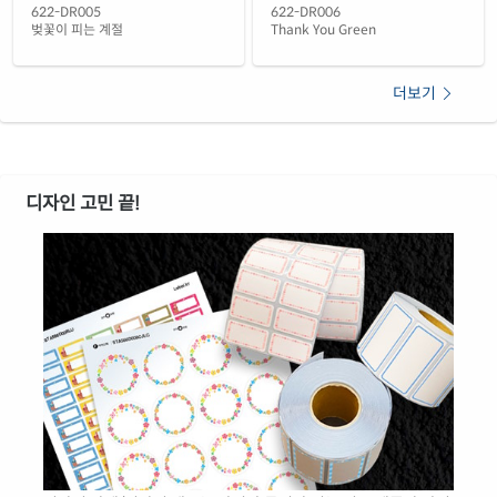
622-DR006
622-DR005
Thank You Green
벚꽃이 피는 계절
더보기
디자인 고민 끝!