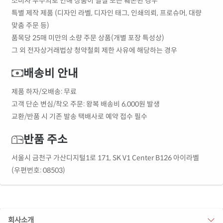
소비자 부주의로 인해 상품이 멸실 또는 훼손된 경우
특별 제작 제품 (디자인 라벨, 디자인 태그, 인쇄의뢰, 프로슈머, 대량
맞춤 주문 등)
품목당 25매 미만의 소량 주문 상품(개별 포장 특성상)
그 외 전자상거래법상 청약철회 제한 사유에 해당하는 경우
배송비 안내
제품 하자/오배송: 무료
고객 단순 변심/착오 주문: 왕복 배송비 6,000원 발생
교환/반품 시 기존 발송 택배사로 예약 접수 필수
반품 주소
서울시 금천구 가산디지털1로 171, SK V1 Center B126 아이라벨
(우편번호: 08503)
회사소개