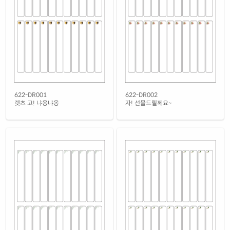
622-DR001
622-DR002
렛츠 고! 냐옹냐옹
자! 선물드릴께요~