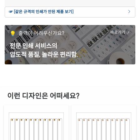
흰색 광택 레이저
☞ [같은 규격의 인쇄가 안된 제품 보기]
재질 설명
CL622LG-DX134
레이저 전용
흰색(50μm) 광택 방수 레이저
출력이 어려우신가요?
바로가기
재질 설명
CL622WP-DX134
레이저 전용
전문 인쇄 서비스의
흰색 무광 방수 레이저
재질 설명
압도적 품질, 놀라운 편리함.
CL622MP-DX134
레이저 전용
투명(50μm) 방수 레이저
재질 설명
CL622LT-DX134
레이저 전용
이런 디자인은 어떠세요?