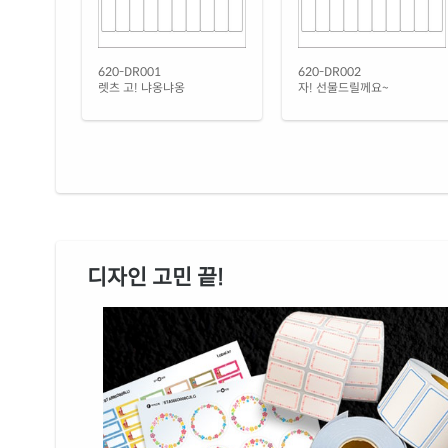
620-DR001
620-DR002
렛츠 고! 냐옹냐옹
자! 선물드릴께요~
디자인 고민 끝!