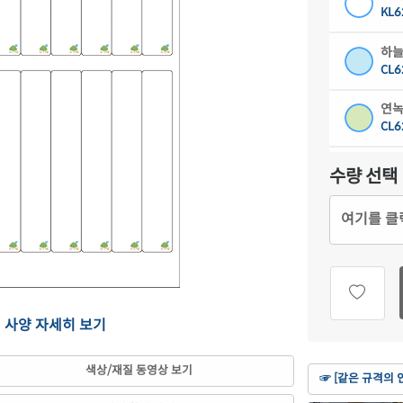
KL6
하늘
CL6
연녹
CL6
분홍
수량 선택
CL6
여기를 클
연노
CL6
갈색
CL6
의 사양 자세히 보기
흰색
CJ6
색상/재질 동영상 보기
☞ [같은 규격의 
흰색