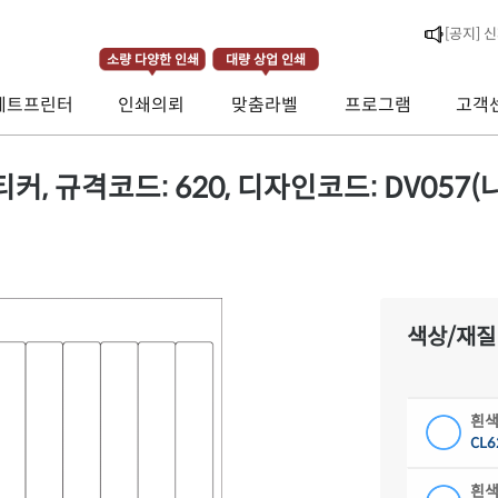
[라벨스페
소량 다양한 인쇄
대량 상업 인쇄
[공지] 
제트프린터
인쇄의뢰
맞춤라벨
프로그램
고객
[공지] 
 규격코드: 620, 디자인코드: DV057(나무
색상/재질
흰색
CL6
흰색