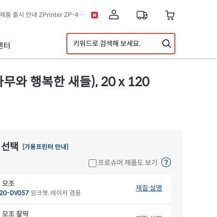
[공지] 신제품 출시 안내 ZPrinter ZP-4121B
이스] 클립아트 디자인 추가!
택배 없는 날 & 광복절 배송안내
센터
[공지] 고객센터 운영시간 및 내선번호 변경 안내
[공지] 아이라벨 무료배송 기준 금액 변경 안내
A5 라벨지 신제품 출시 안내
와 행복한 새들), 20 x 120
 선택
[가용프린터 안내]
프로슈머 제품도 보기
 모조
재질 설명
20-DV057
잉크젯, 레이저 겸용
 모조 찰딱