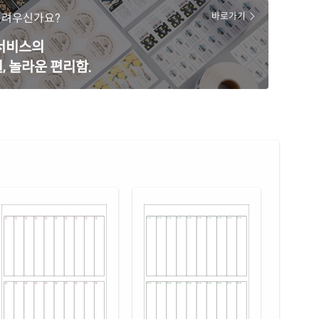
20LG-DV057
레이저 전용
어려우신가요?
바로가기
(50μm) 광택 방수 레이저
재질 설명
 서비스의
20WP-DV057
레이저 전용
, 놀라운 편리함.
 무광 방수 레이저
재질 설명
20MP-DV057
레이저 전용
(50μm) 방수 레이저
재질 설명
20LT-DV057
레이저 전용