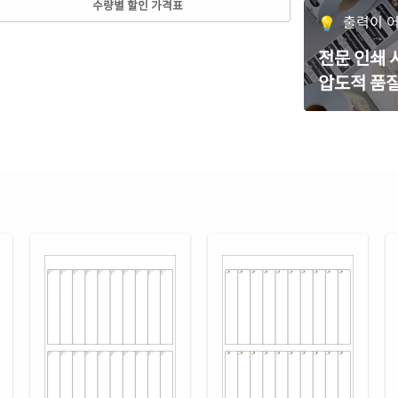
수량별 할인 가격표
CL6
출력이 
흰색
전문 인쇄
CL6
압도적 품질
흰색
CL6
투명
CL6