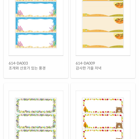
흰색 무광 방수 레이저
재질 설명
CL614MP-DA552
레이저 전용
흰색 무광 방수 시치미 레이저
재질 설명
RV614MP-DA552
레이저 전용
투명(50μm) 방수 레이저
재질 설명
CL614LT-DA552
레이저 전용
노란색 방수 레이저
614-DA003
614-DA009
재질 설명
CL614YP-DA552
레이저 전용
조개와 산호가 있는 풍경
감사한 가을 저녁