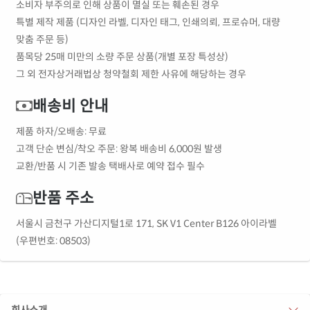
소비자 부주의로 인해 상품이 멸실 또는 훼손된 경우
특별 제작 제품 (디자인 라벨, 디자인 태그, 인쇄의뢰, 프로슈머, 대량
맞춤 주문 등)
품목당 25매 미만의 소량 주문 상품(개별 포장 특성상)
그 외 전자상거래법상 청약철회 제한 사유에 해당하는 경우
배송비 안내
제품 하자/오배송: 무료
고객 단순 변심/착오 주문: 왕복 배송비 6,000원 발생
교환/반품 시 기존 발송 택배사로 예약 접수 필수
반품 주소
서울시 금천구 가산디지털1로 171, SK V1 Center B126 아이라벨
(우편번호: 08503)