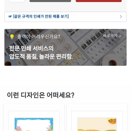
재질 설명
CL614Y-DA552
잉크젯, 레이저 겸용
갈색 크라프트
☞ [같은 규격의 인쇄가 안된 제품 보기]
재질 설명
CL614KR-DA552
잉크젯, 레이저 겸용
흰색 모조 잉크젯
출력이 어려우신가요?
바로가기
재질 설명
CJ614-DA552
잉크젯 전용
전문 인쇄 서비스의
흰색 무광 방수 잉크젯
재질 설명
압도적 품질, 놀라운 편리함.
CJ614WU-DA552
잉크젯 전용
흰색 광택 방수 잉크젯
재질 설명
CJ614LU-DA552
잉크젯 전용
흰색 광택 레이저
재질 설명
CL614LG-DA552
레이저 전용
이런 디자인은 어떠세요?
흰색 광택 시치미 레이저
재질 설명
RV614LG-DA552
레이저 전용
흰색(50μm) 광택 방수 레이저
재질 설명
CL614WP-DA552
레이저 전용