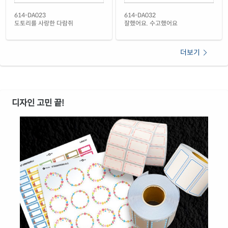
614-DA023
614-DA032
도토리를 사랑한 다람쥐
잘했어요. 수고했어요
더보기
디자인 고민 끝!