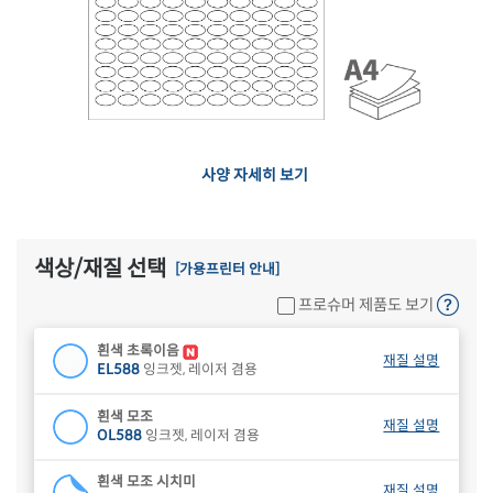
사양 자세히 보기
색상/재질 선택
[가용프린터 안내]
프로슈머 제품도 보기
흰색 초록이음
재질 설명
EL588
잉크젯, 레이저 겸용
흰색 모조
재질 설명
OL588
잉크젯, 레이저 겸용
흰색 모조 시치미
재질 설명