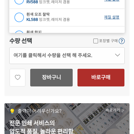
RV588
잉크젯, 레이저 겸용
흰색 모조 찰딱
재질 설명
KL588
잉크젯, 레이저 겸용
흰색 한지
재질 설명
OL588HJ
잉크젯, 레이저 겸용
수량 선택
포장별 구매
하늘색 모조
재질 설명
여기를 클릭해서 수량을 선택 해 주세요.
OL588B
잉크젯, 레이저 겸용
연녹색 모조
재질 설명
OL588G
잉크젯, 레이저 겸용
장바구니
바로구매
분홍색 모조
재질 설명
OL588P
잉크젯, 레이저 겸용
연노란색 모조
재질 설명
OL588Y
잉크젯, 레이저 겸용
출력이 어려우신가요?
바로가기
갈색 크라프트
전문 인쇄 서비스의
재질 설명
OL588KR
잉크젯, 레이저 겸용
압도적 품질, 놀라운 편리함.