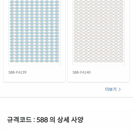
은색(50μm) 방수 레이저
재질 설명
OL588SP
레이저 전용
샤방샤방 방수 레이저
재질 설명
SB588AL
레이저 전용
588-FA139
588-FA140
더보기
규격코드 : 588 의 상세 사양