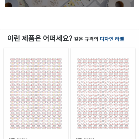
주황색 모조
재질 설명
OL588TO
잉크젯, 레이저 겸용
흰색 모조 잉크젯
재질 설명
CJ588
잉크젯 전용
이런 제품은 어떠세요?
같은 규격의
디자인 라벨
흰색 고광택 잉크젯
재질 설명
CJ588LG
잉크젯 전용
흰색 무광 방수 잉크젯
재질 설명
CJ588WU
잉크젯 전용
흰색 광택 방수 잉크젯
재질 설명
CJ588LU
잉크젯 전용
반투명 방수 잉크젯
재질 설명
CJ588TU
잉크젯 전용
금색 광택 방수 잉크젯
재질 설명
CJ588KU
잉크젯 전용
은색 광택 방수 잉크젯
재질 설명