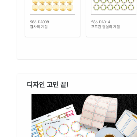
586-DA008
586-DA014
감사의 계절
포도원 결실의 계절
디자인 고민 끝!