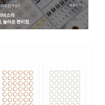
86KR-DA303
잉크젯, 레이저 겸용
어려우신가요?
바로가기
 모조
재질 설명
 서비스의
86TG-DA303
잉크젯, 레이저 겸용
, 놀라운 편리함.
 모조 잉크젯
재질 설명
86-DA303
잉크젯 전용
 무광 방수 잉크젯
재질 설명
86WU-DA303
잉크젯 전용
 광택 방수 잉크젯
재질 설명
86LU-DA303
잉크젯 전용
 무광 방수 시치미 잉크젯
재질 설명
86WU-DA303
잉크젯 전용
 광택 방수 시치미 잉크젯
재질 설명
86LU-DA303
잉크젯 전용
 광택 레이저
재질 설명