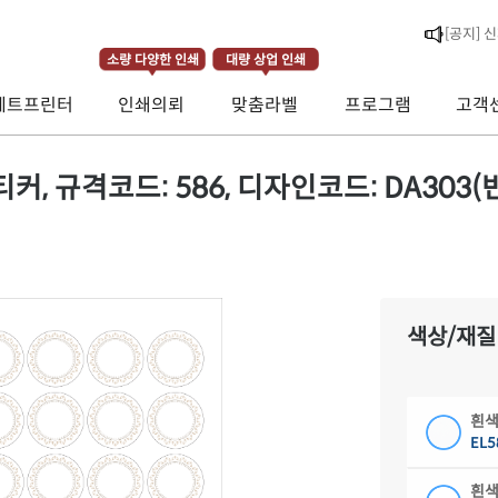
[라벨스페
소량 다양한 인쇄
대량 상업 인쇄
[공지] 
제트프린터
인쇄의뢰
맞춤라벨
프로그램
고객
[공지] 
 규격코드: 586, 디자인코드: DA303(빈
색상/재질
흰색
EL5
흰색