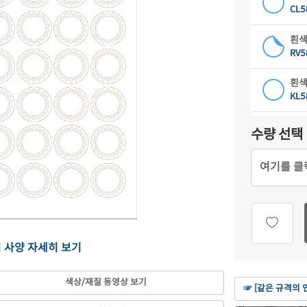
CL5
흰색
RV5
흰색
KL5
하늘
수량 선택
CL5
여기를 클
연녹
CL5
분홍
CL5
의 사양 자세히 보기
연노
CL5
색상/재질 동영상 보기
☞ [같은 규격의 
갈색