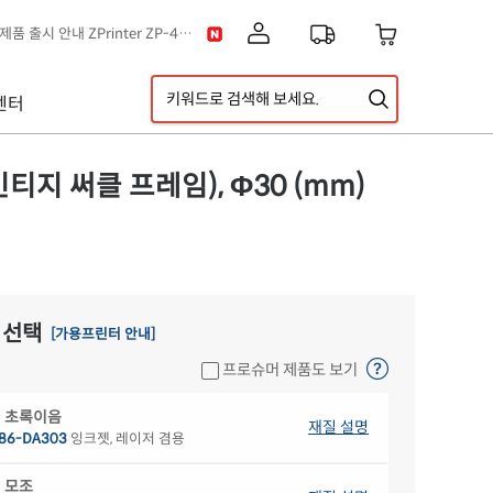
[공지] 신제품 출시 안내 ZPrinter ZP-4121B
이스] 클립아트 디자인 추가!
택배 없는 날 & 광복절 배송안내
센터
[공지] 고객센터 운영시간 및 내선번호 변경 안내
[공지] 아이라벨 무료배송 기준 금액 변경 안내
A5 라벨지 신제품 출시 안내
티지 써클 프레임), Φ30 (mm)
 선택
[가용프린터 안내]
프로슈머 제품도 보기
 초록이음
재질 설명
86-DA303
잉크젯, 레이저 겸용
 모조