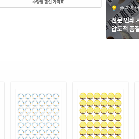
수량별 할인 가격표
CL5
출력이 
녹색
전문 인쇄
CL5
압도적 품질
흰색
CJ5
흰색
CJ5
흰색
CJ5
흰색
RV5
흰색
RV5
흰색