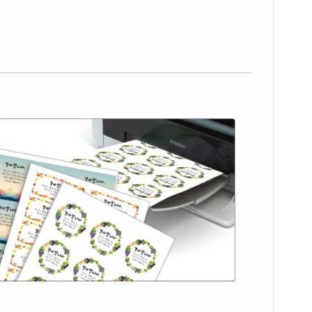
86YP-DA303
레이저 전용