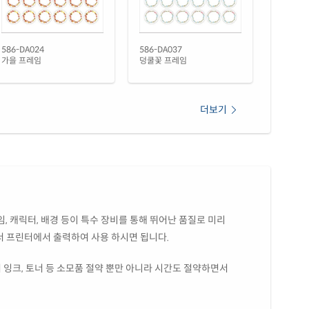
86LG-DA303
레이저 전용
 광택 시치미 레이저
재질 설명
86LG-DA303
레이저 전용
586-DA024
586-DA037
가을 프레임
덩쿨꽃 프레임
(50μm) 광택 방수 레이저
재질 설명
86WP-DA303
레이저 전용
더보기
 무광 방수 레이저
재질 설명
86MP-DA303
레이저 전용
 무광 방수 시치미 레이저
재질 설명
86MP-DA303
레이저 전용
(25μm) 방수 레이저
재질 설명
, 캐릭터, 배경 등이 특수 장비를 통해 뛰어난 품질로 미리
86TT-DA303
레이저 전용
서 프린터에서 출력하여 사용 하시면 됩니다.
(50μm) 방수 레이저
재질 설명
86LT-DA303
레이저 전용
 잉크, 토너 등 소모품 절약 뿐만 아니라 시간도 절약하면서
색 방수 레이저
재질 설명