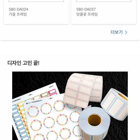
노란색 방수 레이저
재질 설명
580-DA024
580-DA037
CL580YP-FA052
레이저 전용
가을 프레임
덩쿨꽃 프레임
더보기
디자인 고민 끝!