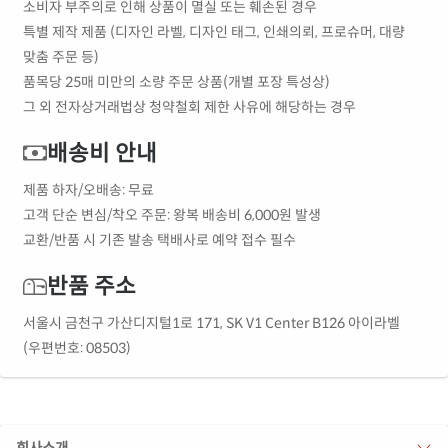
소비자 부주의로 인해 상품이 멸실 또는 훼손된 경우
특별 제작 제품 (디자인 라벨, 디자인 태그, 인쇄의뢰, 프로슈머, 대량
맞춤 주문 등)
품목당 25매 미만의 소량 주문 상품(개별 포장 특성상)
그 외 전자상거래법상 청약철회 제한 사유에 해당하는 경우
배송비 안내
제품 하자/오배송: 무료
고객 단순 변심/착오 주문: 왕복 배송비 6,000원 발생
교환/반품 시 기존 발송 택배사로 예약 접수 필수
반품 주소
서울시 금천구 가산디지털1로 171, SK V1 Center B126 아이라벨
(우편번호: 08503)