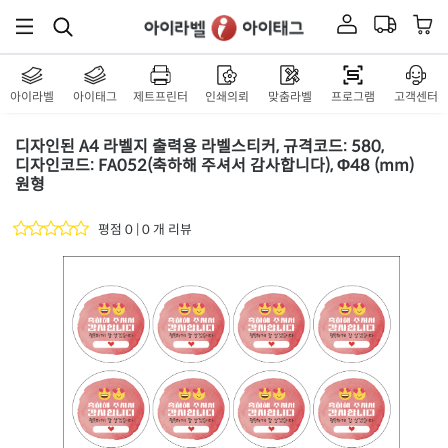
아이라벨
아이태그
제트프린터
인쇄의뢰
맞춤라벨
프로그램
고객센터
디자인된 A4 라벨지 출력용 라벨스티커, 규격코드: 580,
디자인코드: FA052(축하해 주셔서 감사합니다), Φ48 (mm)
원형
평점 0 | 0 개 리뷰