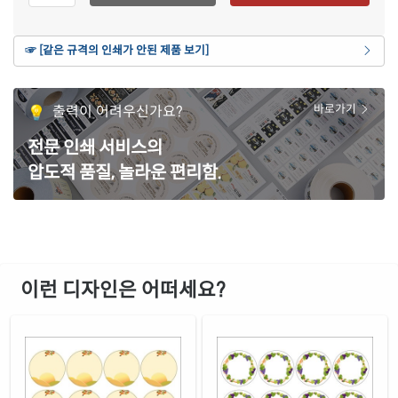
재질 설명
CL580P-FA052
잉크젯, 레이저 겸용
연노란색 모조
☞ [같은 규격의 인쇄가 안된 제품 보기]
재질 설명
CL580Y-FA052
잉크젯, 레이저 겸용
갈색 크라프트
출력이 어려우신가요?
바로가기
재질 설명
CL580KR-FA052
잉크젯, 레이저 겸용
전문 인쇄 서비스의
파란색 모조
재질 설명
압도적 품질, 놀라운 편리함.
CL580TB-FA052
잉크젯, 레이저 겸용
주황색 모조
재질 설명
CL580TO-FA052
잉크젯, 레이저 겸용
녹색 모조
재질 설명
CL580TG-FA052
잉크젯, 레이저 겸용
이런 디자인은 어떠세요?
빨간색 모조
재질 설명
CL580TR-FA052
잉크젯, 레이저 겸용
보라색 모조
재질 설명
CL580TV-FA052
잉크젯, 레이저 겸용