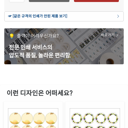
재질 설명
CL580P-FA010
잉크젯, 레이저 겸용
연노란색 모조
☞ [같은 규격의 인쇄가 안된 제품 보기]
재질 설명
CL580Y-FA010
잉크젯, 레이저 겸용
갈색 크라프트
출력이 어려우신가요?
바로가기
재질 설명
CL580KR-FA010
잉크젯, 레이저 겸용
전문 인쇄 서비스의
파란색 모조
재질 설명
압도적 품질, 놀라운 편리함.
CL580TB-FA010
잉크젯, 레이저 겸용
주황색 모조
재질 설명
CL580TO-FA010
잉크젯, 레이저 겸용
녹색 모조
재질 설명
CL580TG-FA010
잉크젯, 레이저 겸용
이런 디자인은 어떠세요?
빨간색 모조
재질 설명
CL580TR-FA010
잉크젯, 레이저 겸용
보라색 모조
재질 설명
CL580TV-FA010
잉크젯, 레이저 겸용