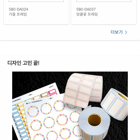
노란색 방수 레이저
재질 설명
580-DA024
580-DA037
CL580YP-FA010
레이저 전용
가을 프레임
덩쿨꽃 프레임
더보기
디자인 고민 끝!