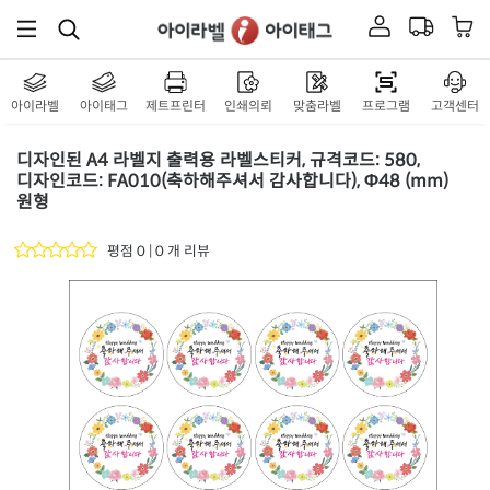
아이라벨
아이태그
제트프린터
인쇄의뢰
맞춤라벨
프로그램
고객센터
디자인된 A4 라벨지 출력용 라벨스티커, 규격코드: 580,
디자인코드: FA010(축하해주셔서 감사합니다), Φ48 (mm)
원형
평점 0 | 0 개 리뷰