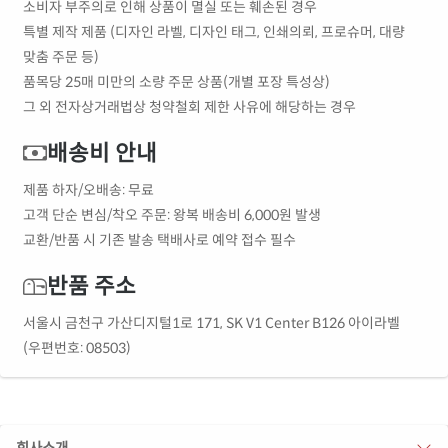
소비자 부주의로 인해 상품이 멸실 또는 훼손된 경우
특별 제작 제품 (디자인 라벨, 디자인 태그, 인쇄의뢰, 프로슈머, 대량
맞춤 주문 등)
품목당 25매 미만의 소량 주문 상품(개별 포장 특성상)
그 외 전자상거래법상 청약철회 제한 사유에 해당하는 경우
배송비 안내
제품 하자/오배송: 무료
고객 단순 변심/착오 주문: 왕복 배송비 6,000원 발생
교환/반품 시 기존 발송 택배사로 예약 접수 필수
반품 주소
서울시 금천구 가산디지털1로 171, SK V1 Center B126 아이라벨
(우편번호: 08503)