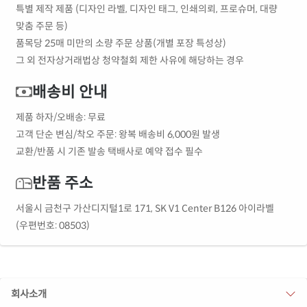
특별 제작 제품 (디자인 라벨, 디자인 태그, 인쇄의뢰, 프로슈머, 대량
맞춤 주문 등)
품목당 25매 미만의 소량 주문 상품(개별 포장 특성상)
그 외 전자상거래법상 청약철회 제한 사유에 해당하는 경우
배송비 안내
제품 하자/오배송: 무료
고객 단순 변심/착오 주문: 왕복 배송비 6,000원 발생
교환/반품 시 기존 발송 택배사로 예약 접수 필수
반품 주소
서울시 금천구 가산디지털1로 171, SK V1 Center B126 아이라벨
(우편번호: 08503)
회사소개