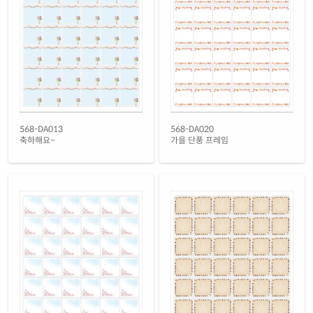
노란색 모조 찰딱
재질 설명
KL568TY-DV094
잉크젯, 레이저 겸용
흰색 모조 잉크젯
재질 설명
CJ568-DV094
잉크젯 전용
흰색 무광 방수 잉크젯
재질 설명
CJ568WU-DV094
잉크젯 전용
흰색 광택 방수 잉크젯
568-DA013
568-DA020
재질 설명
CJ568LU-DV094
잉크젯 전용
축하해요~
가을 단풍 프레임
흰색 광택 레이저
재질 설명
CL568LG-DV094
레이저 전용
흰색 광택 시치미 레이저
재질 설명
RV568LG-DV094
레이저 전용
흰색(25μm) 광택 방수 레이저
재질 설명
CL568TW-DV094
레이저 전용
흰색(50μm) 광택 방수 레이저
재질 설명
CL568WP-DV094
레이저 전용