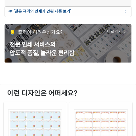
갈색 크라프트
☞ [같은 규격의 인쇄가 안된 제품 보기]
재질 설명
CL568KR-DV094
잉크젯, 레이저 겸용
주황색 모조
출력이 어려우신가요?
바로가기
재질 설명
CL568TO-DV094
잉크젯, 레이저 겸용
전문 인쇄 서비스의
빨간색 모조
재질 설명
압도적 품질, 놀라운 편리함.
CL568TR-DV094
잉크젯, 레이저 겸용
보라색 모조
재질 설명
CL568TV-DV094
잉크젯, 레이저 겸용
노란색 모조
재질 설명
CL568TY-DV094
잉크젯, 레이저 겸용
이런 디자인은 어떠세요?
녹색 모조 찰딱
재질 설명
KL568TG-DV094
잉크젯, 레이저 겸용
빨간색 모조 찰딱
재질 설명
KL568TR-DV094
잉크젯, 레이저 겸용