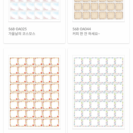
흰색 무광 방수 레이저
재질 설명
CL568MP-DV094
레이저 전용
흰색 무광 방수 시치미 레이저
568-DA025
568-DA044
재질 설명
RV568MP-DV094
레이저 전용
가을날의 코스모스
커피 한 잔 하세요~
투명(50μm) 방수 레이저
재질 설명
CL568LT-DV094
레이저 전용
노란색 방수 레이저
재질 설명
CL568YP-DV094
레이저 전용