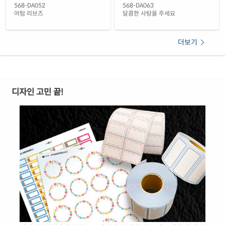
568-DA052
568-DA063
어텀 리브즈
달콤한 사탕을 주세요
더보기
디자인 고민 끝!