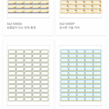
녹색 방수 레이저
재질 설명
CL562GP-DX183
레이저 전용
노란색 방수 레이저
562-DA006
562-DA009
재질 설명
CL562YP-DX183
레이저 전용
보름달이 뜨는 한옥 풍경
감사한 가을 저녁