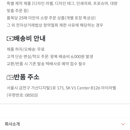
특별 제작 제품 (디자인 라벨, 디자인 태그, 인쇄의뢰, 프로슈머, 대량
맞춤 주문 등)
품목당 25매 미만의 소량 주문 상품(개별 포장 특성상)
그 외 전자상거래법상 청약철회 제한 사유에 해당하는 경우
배송비 안내
제품 하자/오배송: 무료
고객 단순 변심/착오 주문: 왕복 배송비 6,000원 발생
교환/반품 시 기존 발송 택배사로 예약 접수 필수
반품 주소
서울시 금천구 가산디지털1로 171, SK V1 Center B126 아이라벨
(우편번호: 08503)
회사소개