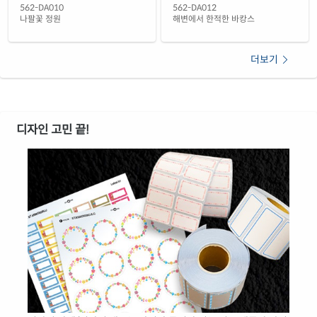
562-DA010
562-DA012
나팔꽃 정원
해변에서 한적한 바캉스
더보기
디자인 고민 끝!