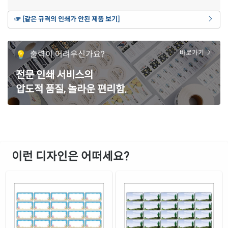
갈색 크라프트
☞ [같은 규격의 인쇄가 안된 제품 보기]
재질 설명
CL562KR-DX183
잉크젯, 레이저 겸용
노란색 모조
출력이 어려우신가요?
바로가기
재질 설명
CL562TY-DX183
잉크젯, 레이저 겸용
전문 인쇄 서비스의
흰색 모조 잉크젯
재질 설명
압도적 품질, 놀라운 편리함.
CJ562-DX183
잉크젯 전용
흰색 무광 방수 잉크젯
재질 설명
CJ562WU-DX183
잉크젯 전용
흰색 광택 방수 잉크젯
재질 설명
CJ562LU-DX183
잉크젯 전용
이런 디자인은 어떠세요?
흰색 무광 방수 시치미 잉크젯
재질 설명
RV562WU-DX183
잉크젯 전용
흰색 광택 방수 시치미 잉크젯
재질 설명
RV562LU-DX183
잉크젯 전용